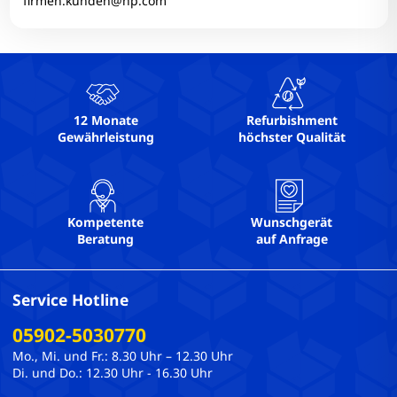
firmen.kunden@hp.com
RAM-Typ: DDR4
Simcard: Nein
Tastaturlayout: QWERTZ
Technischer Zustand: Einwandfrei
Touchscreen: Nein
12 Monate
Refurbishment
Gewährleistung
höchster Qualität
USB-C: 1
USB3: 2
Webcam: Ja
Webcam-Auflösung: 640x480 @ 30 FPS
Kompetente
Wunschgerät
WLAN: Ja
Beratung
auf Anfrage
Service Hotline
05902-5030770
Mo., Mi. und Fr.: 8.30 Uhr – 12.30 Uhr
Di. und Do.: 12.30 Uhr - 16.30 Uhr