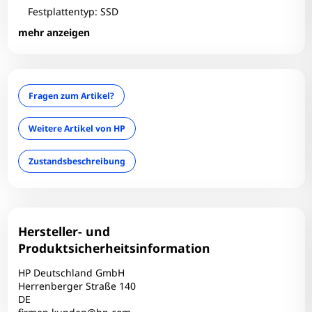
Festplattentyp: SSD
Fingerprint-Reader: Nein
mehr anzeigen
Formfaktor: Notebook
Grafikhersteller: AMD/ATI
Grafikkarte: Lucienne
Fragen zum Artikel?
HDMI: 1
Infrarotkamera: Nein
Weitere Artikel von HP
Interner Kartenleser: Nein
Zustandsbeschreibung
LAN: Ja
Optischer Zustand: B+
optisches Laufwerk: Nein
RAM-Frequenz: 3200 MT/s
Hersteller- und
RAM-Größe: 16 GB
Produktsicherheitsinformation
RAM-Onboard: Nein
HP Deutschland GmbH
RAM-Slots belegt: 2
Herrenberger Straße 140
DE
RAM-Slots gesamt: 2