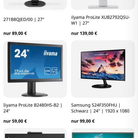
ilyama ProLite XUB2792QSU-
271B8QJED/00 | 27"
W1 | 27"
nur 89,00 €
nur 139,00 €
Iiyama ProLite B2480HS-B2 |
Samsung S24F350FHU |
24"
Schwarz | 24" | 1920 x 1080
nur 59,00 €
nur 99,00 €