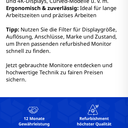
und 4K-Displays, Curved-Modelle u. v. m.
Ergonomisch & zuverlässig:
Ideal für lange
Arbeitszeiten und präzises Arbeiten
Tipp:
Nutzen Sie die Filter für Displaygröße,
Auflösung, Anschlüsse, Marke und Zustand,
um Ihren passenden refurbished Monitor
schnell zu finden.
Jetzt gebrauchte Monitore entdecken und
hochwertige Technik zu fairen Preisen
sichern.
12 Monate
Refurbishment
Gewährleistung
höchster Qualität