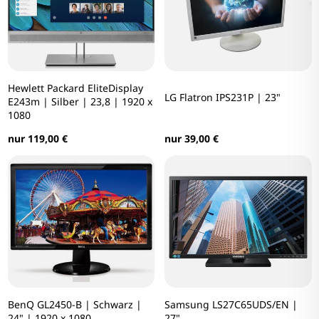
Hewlett Packard EliteDisplay
LG Flatron IPS231P | 23"
E243m | Silber | 23,8 | 1920 x
1080
nur 39,00 €
nur 119,00 €
BenQ GL2450-B | Schwarz |
Samsung LS27C65UDS/EN |
24" | 1920 x 1080
27"