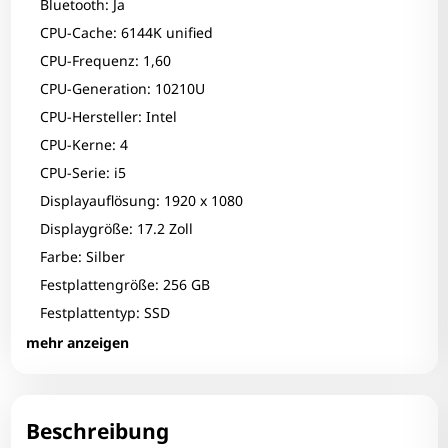
Bluetooth: Ja
CPU-Cache: 6144K unified
CPU-Frequenz: 1,60
CPU-Generation: 10210U
CPU-Hersteller: Intel
CPU-Kerne: 4
CPU-Serie: i5
Displayauflösung: 1920 x 1080
Displaygröße: 17.2 Zoll
Farbe: Silber
Festplattengröße: 256 GB
Festplattentyp: SSD
Fingerprint-Reader: Nein
mehr anzeigen
Grafikhersteller: Intel Corporation
Grafikhersteller 2: AMD/ATI
Grafikkarte: UHD Graphics
Beschreibung