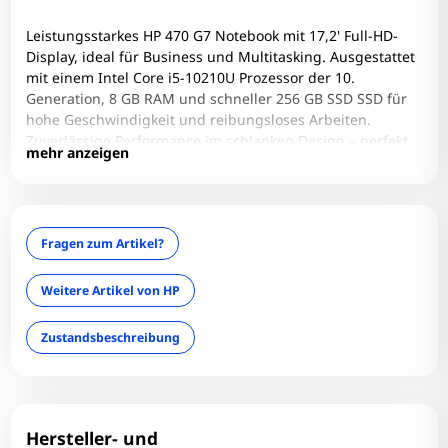
Grafikkarte 2: Topaz XT (Radeon R7 M260)
Zum Zoomen tippen
HDMI: 1
Leistungsstarkes HP 470 G7 Notebook mit 17,2' Full-HD-
Display, ideal für Business und Multitasking. Ausgestattet
Infrarotkamera: Nein
mit einem Intel Core i5-10210U Prozessor der 10.
LAN: Ja
Generation, 8 GB RAM und schneller 256 GB SSD SSD für
Optischer Zustand: B
hohe Geschwindigkeit und reibungsloses Arbeiten.
Zuverlässige Performance im schlanken Design – perfekt
optisches Laufwerk: Nein
mehr anzeigen
für mobiles Arbeiten und den täglichen Einsatz.
RAM-Frequenz: 2667 MT/s
RAM-Größe: 8 GB
RAM-Onboard: Nein
Fragen zum Artikel?
RAM-Slots belegt: 1
RAM-Slots gesamt: 2
Weitere Artikel von HP
RAM-Typ: DDR4
Zustandsbeschreibung
Simcard: Nein
Tastaturlayout: QWERTZ
Technischer Zustand: Einwandfrei
Touchscreen: Nein
Hersteller- und