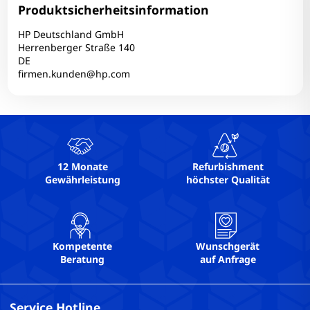
USB2: 1
Produktsicherheitsinformation
USB3: 2
HP Deutschland GmbH
Webcam: Ja
Herrenberger Straße 140
DE
Webcam-Auflösung: 1280x720 @ 30 FPS
firmen.kunden@hp.com
WLAN: Ja
12 Monate
Refurbishment
Gewährleistung
höchster Qualität
Kompetente
Wunschgerät
Beratung
auf Anfrage
Service Hotline