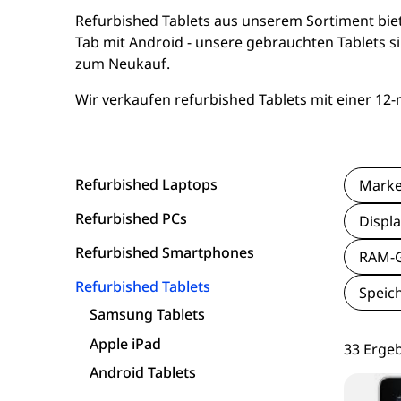
15 Zoll Laptops
Apple Macs
Goog
Refurbished Tablets aus unserem Sortiment bie
Tab mit Android - unsere gebrauchten Tablets sin
16 Zoll Laptops
Dell PCs
Xi
zum Neukauf.
Wir verkaufen refurbished Tablets mit einer 12
Laptops ab 17 Zoll
Fujitsu PCs
nvertibles & 2-in-1 Laptops
HP PCs
Refurbished Laptops
Mark
Laptops mit WWAN / LTE
Lenovo PCs
Refurbished PCs
Displa
Workstation Laptops
Refurbished Smartphones
RAM-G
Refurbished Tablets
Speic
Lenovo Laptops
Samsung Tablets
Fujitsu Laptops
Apple iPad
33 Erge
Android Tablets
Microsoft Surface