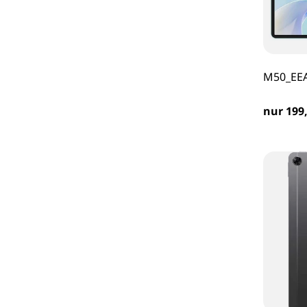
M50_EEA
nur 199,