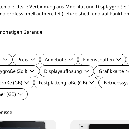
le Pixel Smartphones
Lenovo Mo
ten die ideale Verbindung aus Mobilität und Displaygröße:
d professionell aufbereitet (refurbished) und auf Funktion 
aomi Smartphones
Viewsonic 
-monatigen Garantie.
27 Zoll Mo
Samsung M
e
Preis
Angebote
Eigenschaften
ygröße (Zoll)
Displayauflösung
Grafikkarte
röße (GB)
Festplattengröße (GB)
Betriebssy
her (GB)
bnisse