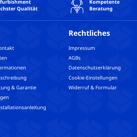
furbishment
Kompetente
RAM-Grö
chster Qualität
Beratung
RAM-Onb
RAM-Slot
Rechtliches
RAM-Slo
RAM-Typ
ontakt
Impressum
Simcard
ten
AGBs
Tastatu
ormationen
Datenschutzerklärung
Technis
schreibung
Cookie-Einstellungen
Touchsc
tung & Garantie
Widerruf & Formular
USB-C: 1
agen
USB2: 1
tallationsanleitung
USB3: 2
VGA: 1
Webcam: