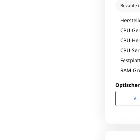
Bezahle i
Herstell
CPU-Gen
CPU-Hers
CPU-Seri
Festpla
RAM-Grö
Optischer
A-