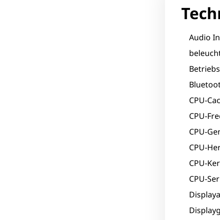
Tech
Audio In
beleucht
Betrieb
Bluetoot
CPU-Cac
CPU-Fre
CPU-Gen
CPU-Hers
CPU-Ker
CPU-Seri
Displaya
Displayg