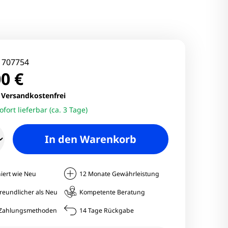
nitore
Monitore
nitore
:
707754
0 €
onitore
.
Versandkostenfrei
ofort lieferbar (ca. 3 Tage)
In den Warenkorb
iert wie Neu
12 Monate Gewährleistung
reundlicher als Neu
Kompetente Beratung
e Zahlungsmethoden
14 Tage Rückgabe