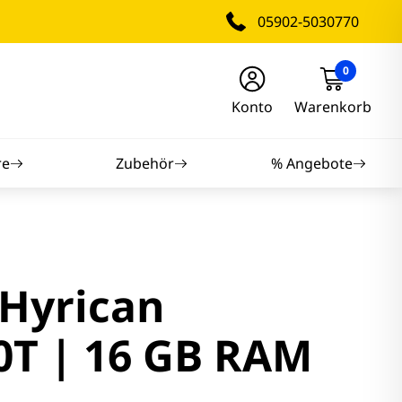
05902-5030770
0
Konto
Warenkorb
re
Zubehör
% Angebote
nitore
nitore
 Hyrican
itore
0T | 16 GB RAM
tore