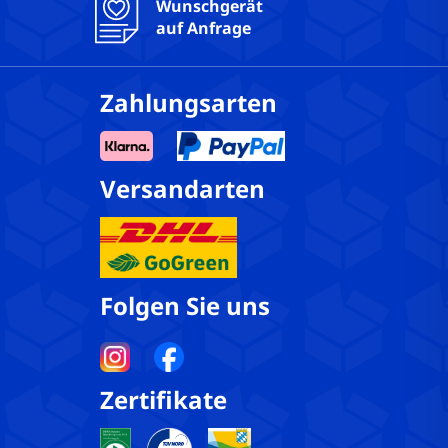
Wunschgerät
ße: 16 GB
auf Anfrage
oard: Nein
s belegt: 1
Zahlungsarten
ts gesamt: 2
: DDR4
: Nein
Versandarten
rlayout: QWERTZ
cher Zustand: Einwandfrei
reen: Nein
Folgen Sie uns
Zertifikate
 Ja