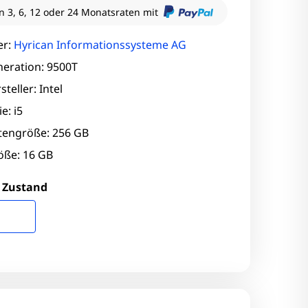
n 3, 6, 12 oder 24 Monatsraten mit
er:
Hyrican Informationssysteme AG
eration: 9500T
teller: Intel
e: i5
ttengröße: 256 GB
ße: 16 GB
 Zustand