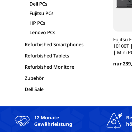
Dell PCs
Asus Laptops
Fujitsu PCs
HP PCs
Acer Laptops
Lenovo PCs
Fujitsu 
Zubehör
Refurbished Smartphones
10100T 
| Mini P
Refurbished Tablets
nur 239,
Refurbished Monitore
Zubehör
Dell Sale
12 Monate
Re
Gewährleistung
hö