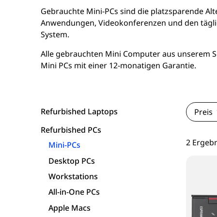
16 Zoll Laptops
Apple Macs
Goog
Gebrauchte Mini-PCs sind die platzsparende Alte
Anwendungen, Videokonferenzen und den tägliche
Laptops ab 17 Zoll
Dell PCs
Xi
System.
Alle gebrauchten Mini Computer aus unserem Sor
nvertibles & 2-in-1 Laptops
Fujitsu PCs
Mini PCs mit einer 12-monatigen Garantie.
Laptops mit WWAN / LTE
HP PCs
Workstation Laptops
Lenovo PCs
Refurbished Laptops
Preis
Refurbished PCs
Lenovo Laptops
2 Ergeb
Mini-PCs
Fujitsu Laptops
Desktop PCs
Workstations
Microsoft Surface
All-in-One PCs
Apple Macs
HP Laptops