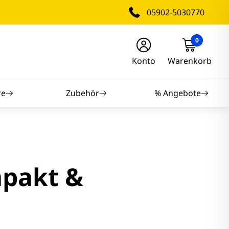
05902-5030770
0
Konto
Warenkorb
re
Zubehör
% Angebote
nitore
nitore
mpakt &
itore
tore