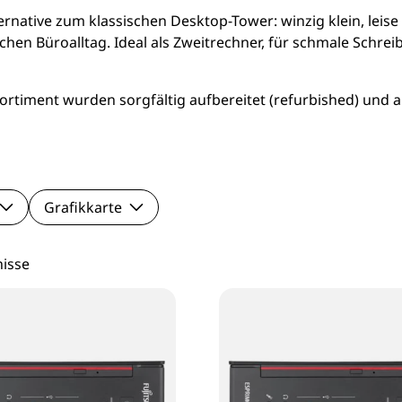
le Pixel Smartphones
Lenovo Mo
rnative zum klassischen Desktop-Tower: winzig klein, leise
n Büroalltag. Ideal als Zweitrechner, für schmale Schreibt
aomi Smartphones
Viewsonic 
timent wurden sorgfältig aufbereitet (refurbished) und a
27 Zoll Mo
Samsung M
Grafikkarte
nisse