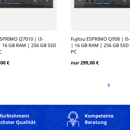
ESPRIMO Q7010 | i3-
Fujitsu ESPRIMO Q958 | i5
| 16 GB RAM | 256 GB SSD
| 16 GB RAM | 256 GB SSD 
C
PC
00 €
nur 299,00 €
1
furbishment
Kompetente
chster Qualität
Beratung