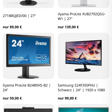
ilyama ProLite XUB2792QSU-
271B8QJED/00 | 27"
W1 | 27"
nur 89,00 €
nur 139,00 €
Iiyama ProLite B2480HS-B2 |
Samsung S24F350FHU |
24"
Schwarz | 24" | 1920 x 1080
nur 59,00 €
nur 99,00 €