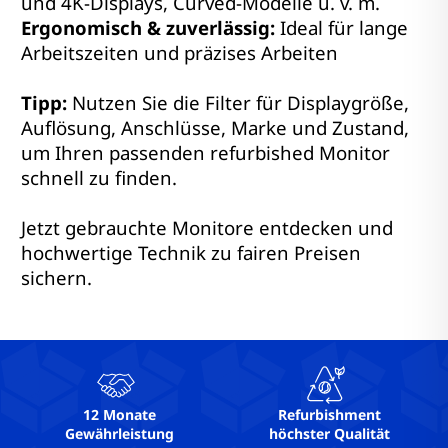
und 4K-Displays, Curved-Modelle u. v. m.
Ergonomisch & zuverlässig:
Ideal für lange
Arbeitszeiten und präzises Arbeiten
Tipp:
Nutzen Sie die Filter für Displaygröße,
Auflösung, Anschlüsse, Marke und Zustand,
um Ihren passenden refurbished Monitor
schnell zu finden.
Jetzt gebrauchte Monitore entdecken und
hochwertige Technik zu fairen Preisen
sichern.
12 Monate
Refurbishment
Gewährleistung
höchster Qualität