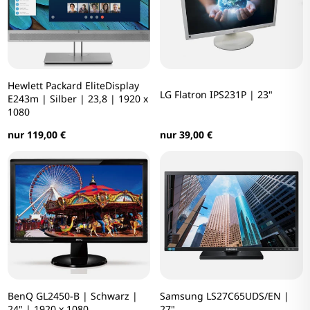
Hewlett Packard EliteDisplay
LG Flatron IPS231P | 23"
E243m | Silber | 23,8 | 1920 x
1080
nur 39,00 €
nur 119,00 €
BenQ GL2450-B | Schwarz |
Samsung LS27C65UDS/EN |
24" | 1920 x 1080
27"