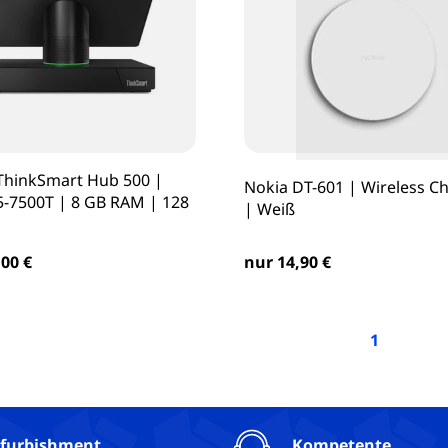
ThinkSmart Hub 500 |
Nokia DT-601 | Wireless C
i5-7500T | 8 GB RAM | 128
| Weiß
nur 14,90 €
00 €
1
furbishment
Kompetente