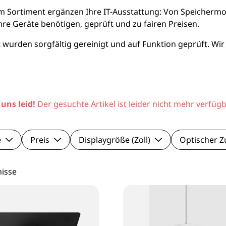
le Pixel Smartphones
Lenovo Mo
m Sortiment ergänzen Ihre IT-Ausstattung: Von Speichermod
 Ihre Geräte benötigen, geprüft und zu fairen Preisen.
aomi Smartphones
Viewsonic 
wurden sorgfältig gereinigt und auf Funktion geprüft. Wir 
27 Zoll Mo
Samsung M
 uns leid!
Der gesuchte Artikel ist leider nicht mehr verfügb
e
Preis
Displaygröße (Zoll)
Optischer Z
nisse