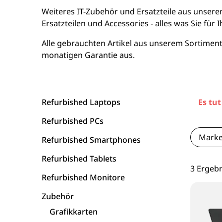
16 Zoll Laptops
Apple Macs
Goog
Weiteres IT-Zubehör und Ersatzteile aus unsere
Ersatzteilen und Accessories - alles was Sie für
Laptops ab 17 Zoll
Dell PCs
Xi
Alle gebrauchten Artikel aus unserem Sortiment 
monatigen Garantie aus.
nvertibles & 2-in-1 Laptops
Fujitsu PCs
Laptops mit WWAN / LTE
HP PCs
Refurbished Laptops
Es tut
Workstation Laptops
Lenovo PCs
Refurbished PCs
Lenovo Laptops
Mark
Refurbished Smartphones
Refurbished Tablets
Fujitsu Laptops
3 Ergeb
Refurbished Monitore
Microsoft Surface
Zubehör
Grafikkarten
HP Laptops