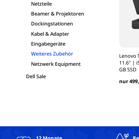
Netzteile
Asus Laptops
Beamer & Projektoren
Dockingstationen
Acer Laptops
Kabel & Adapter
Eingabegeräte
Zubehör
Weiteres Zubehör
Lenovo 
11.6" | 
Netzwerk Equipment
GB SSD
Dell Sale
nur 499,
12 Monate
Re