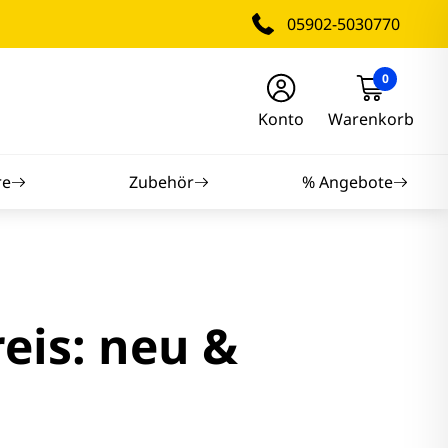
05902-5030770
0
Konto
Warenkorb
re
Zubehör
% Angebote
nitore
nitore
eis: neu &
itore
tore