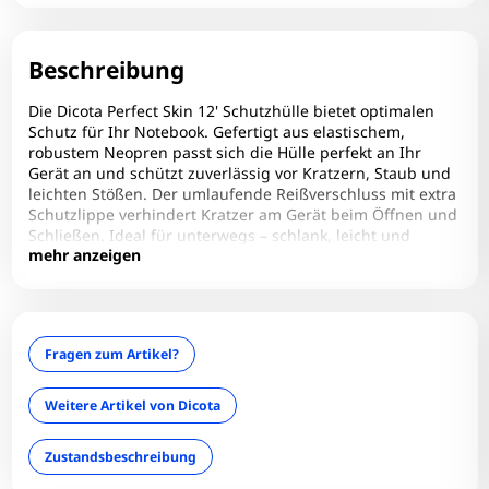
Beschreibung
Die Dicota Perfect Skin 12' Schutzhülle bietet optimalen
Schutz für Ihr Notebook. Gefertigt aus elastischem,
robustem Neopren passt sich die Hülle perfekt an Ihr
Gerät an und schützt zuverlässig vor Kratzern, Staub und
leichten Stößen. Der umlaufende Reißverschluss mit extra
Schutzlippe verhindert Kratzer am Gerät beim Öffnen und
Schließen. Ideal für unterwegs – schlank, leicht und
mehr anzeigen
passgenau für Notebooks bis 12 Zoll. Elegant in Design
und Funktionalität – die perfekte Wahl für den täglichen
Schutz Ihres Laptops.
Zum Zoomen tippen
Fragen zum Artikel?
Weitere Artikel von Dicota
Zustandsbeschreibung