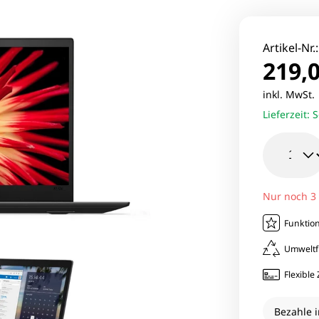
le Pixel Smartphones
Lenovo Mo
aomi Smartphones
Viewsonic 
Artikel-Nr.
219,0
27 Zoll Mo
inkl. MwSt
Lieferzeit:
S
Samsung M
Nur noch 3
Funktion
Umweltf
Flexibl
Bezahle i