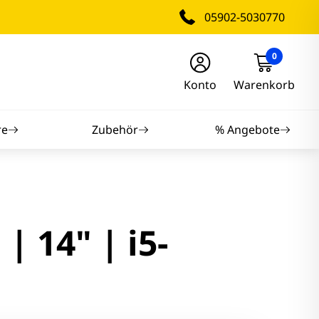
05902-5030770
0
Konto
Warenkorb
re
Zubehör
% Angebote
nitore
nitore
 14" | i5-
itore
tore