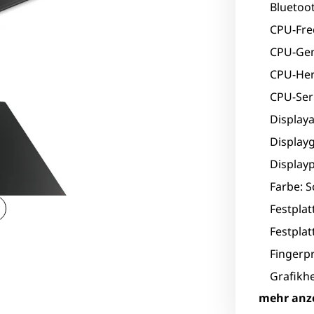
Bluetoot
CPU-Fre
CPU-Gen
CPU-Hers
CPU-Seri
Displaya
Displayg
Displayp
Farbe: 
Festpla
Festplat
Fingerpr
Grafikhe
mehr anz
Grafikk