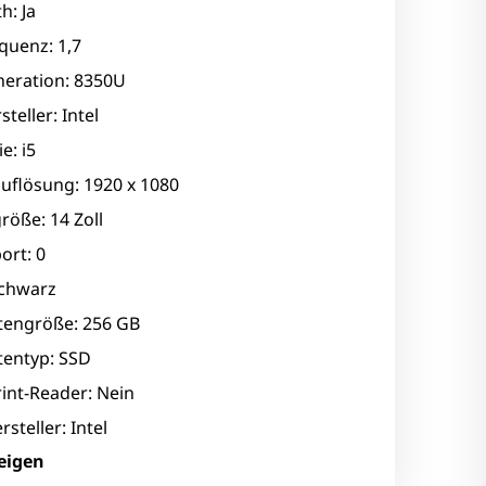
h: Ja
quenz: 1,7
eration: 8350U
teller: Intel
e: i5
uflösung: 1920 x 1080
röße: 14 Zoll
ort: 0
Schwarz
ttengröße: 256 GB
tentyp: SSD
int-Reader: Nein
rsteller: Intel
eigen
arte: UHD Graphics 620