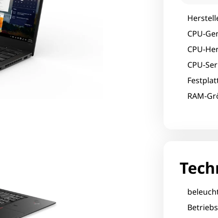
Herstell
CPU-Gen
CPU-Hers
CPU-Seri
Festpla
RAM-Grö
Tech
beleucht
Betrieb