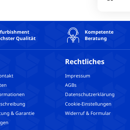
USB3: 2
VGA: 0
Webcam:
WLAN: J
furbishment
Kompetente
chster Qualität
Beratung
Rechtliches
ontakt
Impressum
ten
AGBs
ormationen
Datenschutzerklärung
schreibung
Cookie-Einstellungen
tung & Garantie
Widerruf & Formular
agen