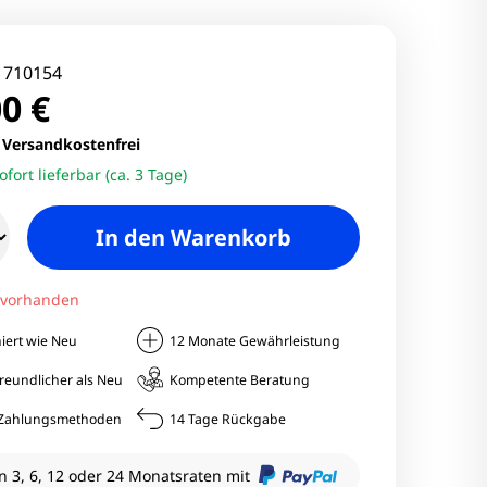
nitore
Monitore
:
710154
0 €
nitore
.
Versandkostenfrei
ofort lieferbar (ca. 3 Tage)
onitore
In den Warenkorb
 vorhanden
iert wie Neu
12 Monate Gewährleistung
reundlicher als Neu
Kompetente Beratung
e Zahlungsmethoden
14 Tage Rückgabe
n 3, 6, 12 oder 24 Monatsraten mit