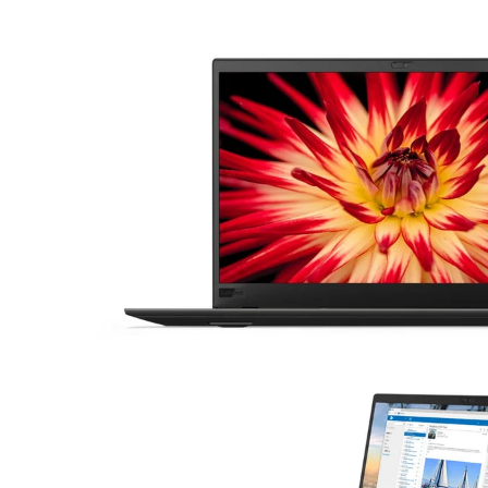
16 Zoll Laptops
Apple Macs
Goog
Laptops ab 17 Zoll
Dell PCs
Xi
nvertibles & 2-in-1 Laptops
Fujitsu PCs
Laptops mit WWAN / LTE
HP PCs
Workstation Laptops
Lenovo PCs
Lenovo Laptops
Fujitsu Laptops
Microsoft Surface
HP Laptops