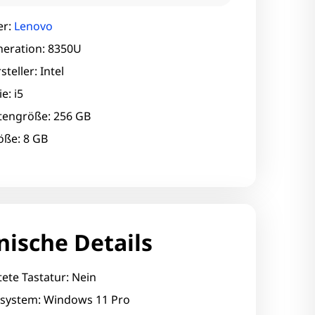
er:
Lenovo
eration: 8350U
teller: Intel
e: i5
ttengröße: 256 GB
ße: 8 GB
nische Details
ete Tastatur: Nein
ssystem: Windows 11 Pro