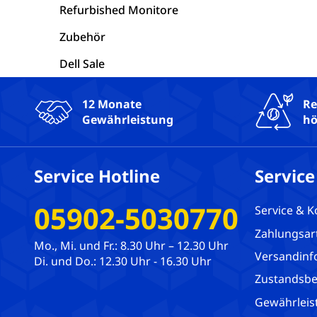
Refurbished Monitore
Zubehör
Dell Sale
12 Monate
Re
Gewährleistung
hö
Service Hotline
Service
05902-5030770
Service & K
Zahlungsar
Mo., Mi. und Fr.: 8.30 Uhr – 12.30 Uhr
Versandinf
Di. und Do.: 12.30 Uhr - 16.30 Uhr
Zustandsbe
Gewährleis