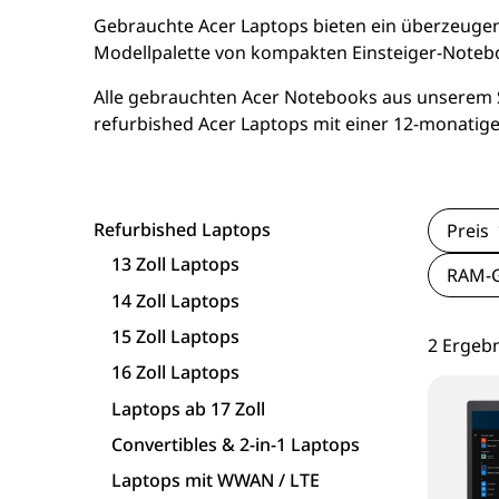
15 Zoll Laptops
Apple Macs
Goog
Gebrauchte Acer Laptops bieten ein überzeugend
Modellpalette von kompakten Einsteiger-Noteboo
16 Zoll Laptops
Dell PCs
Xi
Alle gebrauchten Acer Notebooks aus unserem So
refurbished Acer Laptops mit einer 12-monatige
Laptops ab 17 Zoll
Fujitsu PCs
nvertibles & 2-in-1 Laptops
HP PCs
Refurbished Laptops
Preis
Laptops mit WWAN / LTE
Lenovo PCs
13 Zoll Laptops
RAM-G
14 Zoll Laptops
Workstation Laptops
15 Zoll Laptops
2 Ergeb
Lenovo Laptops
16 Zoll Laptops
Laptops ab 17 Zoll
Fujitsu Laptops
Convertibles & 2-in-1 Laptops
Laptops mit WWAN / LTE
Microsoft Surface