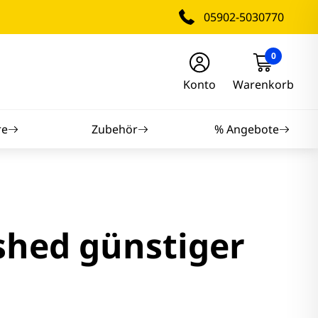
05902-5030770
0
Konto
Warenkorb
re
Zubehör
% Angebote
nitore
nitore
shed günstiger
itore
tore