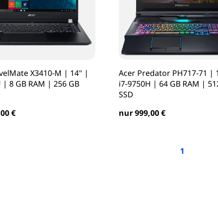
velMate X3410-M | 14" |
Acer Predator PH717-71 | 1
U | 8 GB RAM | 256 GB
i7-9750H | 64 GB RAM | 51
SSD
00 €
nur 999,00 €
1