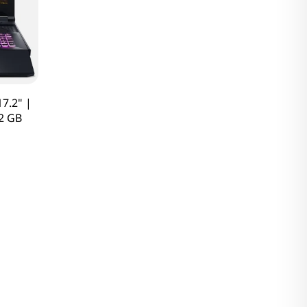
7.2" |
2 GB