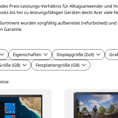
le Pixel Smartphones
Lenovo Mo
es Preis-Leistungs-Verhältnis für Alltagsanwender und Hom
ks bis hin zu leistungsfähigen Geräten deckt Acer viele 
aomi Smartphones
Viewsonic 
rtiment wurden sorgfältig aufbereitet (refurbished) und 
n Garantie.
27 Zoll Mo
Samsung M
Eigenschaften
Displaygröße (Zoll)
Graf
röße (GB)
Festplattengröße (GB)
nisse