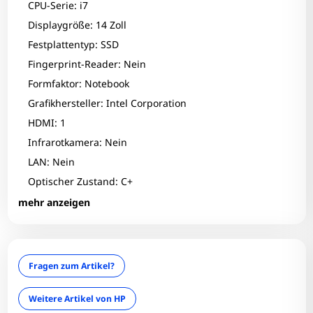
CPU-Serie: i7
Displaygröße: 14 Zoll
Festplattentyp: SSD
Fingerprint-Reader: Nein
Formfaktor: Notebook
Grafikhersteller: Intel Corporation
HDMI: 1
Infrarotkamera: Nein
LAN: Nein
Optischer Zustand: C+
RAM-Größe: 16 GB
mehr anzeigen
Tastaturlayout: QWERTZ
Zum Zoomen tippen
Technischer Zustand: Einwandfrei
Touchscreen: Nein
Fragen zum Artikel?
USB-C: 1
USB3: 2
Weitere Artikel von HP