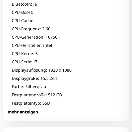
Bluetooth: Ja
CPU-Boost:
CPU-Cache:
CPU-Frequenz: 2,60
CPU-Generation: 10750H
CPU-Hersteller: Intel
CPU-Kerne: 6
CPU-Serie: i7
Displayauflösung: 1920 x 1080
Displaygröße: 15.5 Zoll
Farbe: Silbergrau
Festplattengröße: 512 GB
Festplattentyp: SSD
Zum Zoomen tippen
Fingerprint-Reader: Nein
mehr anzeigen
Grafikhersteller: NVIDIA Corporation
Grafikkarte: UHD Graphics