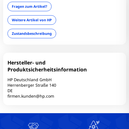
HDMI: 1
Fragen zum Artikel?
Infrarotkamera: Nein
LAN: Ja
Weitere Artikel von HP
Leuchtdichte:
Zustandsbeschreibung
Optischer Zustand: B-
optisches Laufwerk: Nein
RAM-Frequenz: 3200 MT/s
RAM-Größe: 16 GB
Hersteller- und
RAM-Onboard: Nein
Produktsicherheitsinformation
RAM-Slots belegt: 1
HP Deutschland GmbH
RAM-Slots gesamt: 4
Herrenberger Straße 140
DE
RAM-Typ: DDR4
firmen.kunden@hp.com
Simcard: Nein
Tastaturlayout: QWERTZ
Technischer Zustand: Einwandfrei
Touchscreen: Nein