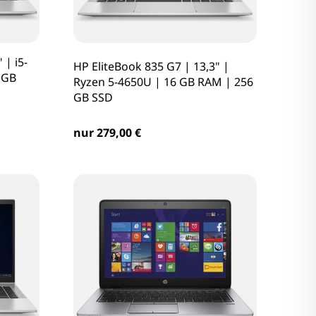
 | i5-
HP EliteBook 835 G7 | 13,3" |
 GB
Ryzen 5-4650U | 16 GB RAM | 256
GB SSD
nur 279,00 €