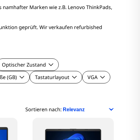
nitore
s namhafter Marken wie z.B. Lenovo ThinkPads,
Monitore
unktion geprüft. Wir verkaufen refurbished
nitore
onitore
Optischer Zustand
ße (GB)
Tastaturlayout
VGA
Sortieren nach: