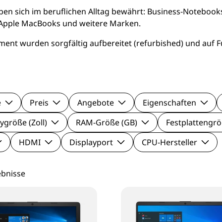
le Pixel Smartphones
Lenovo Mo
n sich im beruflichen Alltag bewährt: Business-Notebook
s, Apple MacBooks und weitere Marken.
aomi Smartphones
Viewsonic 
nt wurden sorgfältig aufbereitet (refurbished) und auf F
27 Zoll Mo
Samsung M
e
Preis
Angebote
Eigenschaften
ygröße (Zoll)
RAM-Größe (GB)
Festplattengrö
HDMI
Displayport
CPU-Hersteller
ebnisse