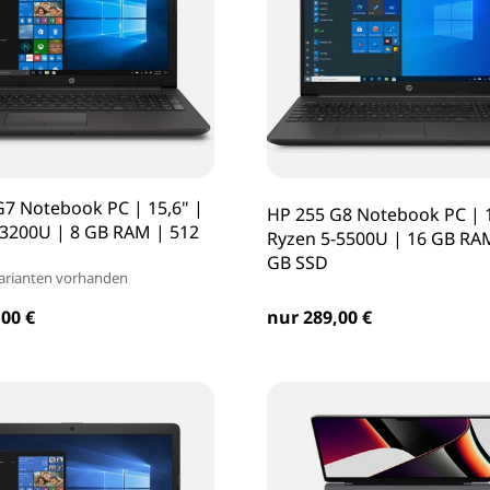
G7 Notebook PC | 15,6" |
HP 255 G8 Notebook PC | 1
-3200U | 8 GB RAM | 512
Ryzen 5-5500U | 16 GB RA
GB SSD
arianten vorhanden
00 €
nur 289,00 €