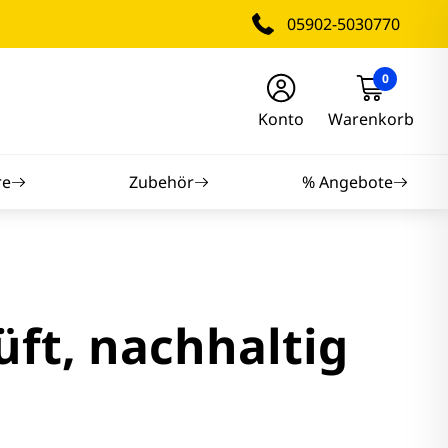
05902-5030770
0
Konto
Warenkorb
re
Zubehör
% Angebote
nitore
nitore
ft, nachhaltig
itore
tore