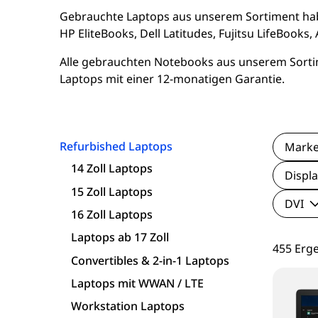
16 Zoll Laptops
Apple Macs
Goog
Gebrauchte Laptops aus unserem Sortiment habe
HP EliteBooks, Dell Latitudes, Fujitsu LifeBook
Laptops ab 17 Zoll
Dell PCs
Xi
Alle gebrauchten Notebooks aus unserem Sortime
Laptops mit einer 12-monatigen Garantie.
nvertibles & 2-in-1 Laptops
Fujitsu PCs
Laptops mit WWAN / LTE
HP PCs
Refurbished Laptops
Mark
Workstation Laptops
Lenovo PCs
14 Zoll Laptops
Displa
15 Zoll Laptops
Lenovo Laptops
DVI
16 Zoll Laptops
Fujitsu Laptops
Laptops ab 17 Zoll
455 Erg
Convertibles & 2-in-1 Laptops
Microsoft Surface
Laptops mit WWAN / LTE
Workstation Laptops
HP Laptops