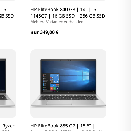
 i5-
HP EliteBook 840 G8 | 14" | i5-
GB SSD
1145G7 | 16 GB SSD | 256 GB SSD
Mehrere Varianten vorhanden
nur 349,00 €
| Ryzen
HP EliteBook 855 G7 | 15,6" |