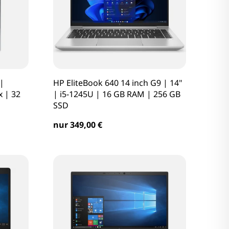
|
HP EliteBook 640 14 inch G9 | 14"
x | 32
| i5-1245U | 16 GB RAM | 256 GB
SSD
nur 349,00 €