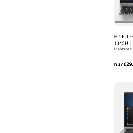
HP Elite
1345U |
Mehrere V
nur 629,