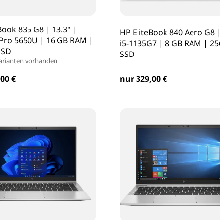
Book 835 G8 | 13.3" |
HP EliteBook 840 Aero G8 |
 Pro 5650U | 16 GB RAM |
i5-1135G7 | 8 GB RAM | 25
SSD
SSD
arianten vorhanden
00 €
nur 329,00 €