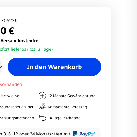
nitore
Monitore
:
706226
0 €
nitore
.
Versandkostenfrei
ofort lieferbar (ca. 3 Tage)
onitore
In den Warenkorb
 vorhanden
iert wie Neu
12 Monate Gewährleistung
reundlicher als Neu
Kompetente Beratung
e Zahlungsmethoden
14 Tage Rückgabe
n 3, 6, 12 oder 24 Monatsraten mit