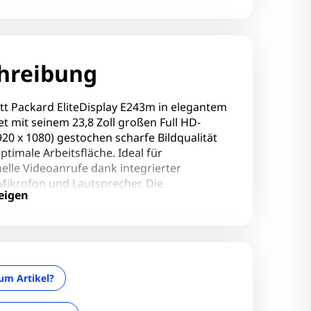
hreibung
tt Packard EliteDisplay E243m in elegantem
tet mit seinem 23,8 Zoll großen Full HD-
920 x 1080) gestochen scharfe Bildqualität
ptimale Arbeitsfläche. Ideal für
elle Videoanrufe dank integrierter
ikrofon und Lautsprecher. Die
eigen
chen Einstellmöglichkeiten wie
tellung, Neigung und Pivot-Funktion
en höchsten Komfort am Arbeitsplatz.
ür Business-Umgebungen mit modernem
 vielseitigen Anschlussmöglichkeiten.
um Artikel?