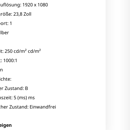
uflösung: 1920 x 1080
röße: 23,8 Zoll
ort: 1
ilber
it: 250 cd/m² cd/m²
: 1000:1
in
chte:
er Zustand: B
szeit: 5 (ms) ms
cher Zustand: Einwandfrei
eigen