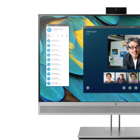
16 Zoll Laptops
Apple Macs
Goog
Laptops ab 17 Zoll
Dell PCs
Xi
nvertibles & 2-in-1 Laptops
Fujitsu PCs
Laptops mit WWAN / LTE
HP PCs
Workstation Laptops
Lenovo PCs
Lenovo Laptops
Fujitsu Laptops
Microsoft Surface
HP Laptops