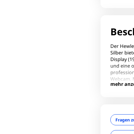
Besc
Der Hewle
Silber bie
Display (1
und eine o
profession
Webcam, M
mehr anz
ergonomis
Höhenvers
garantier
Perfekt f
Design und
Fragen z