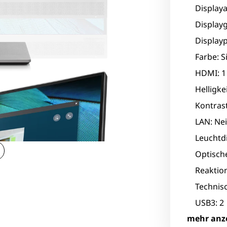
Displaya
Displayg
Displayp
Farbe: S
HDMI: 1
Helligke
Kontrast
LAN: Ne
Leuchtdi
Optisch
Reaktion
Technis
USB3: 2
mehr anz
VGA: 1