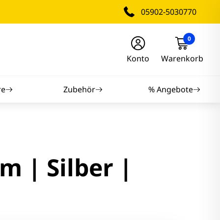
05902-5030770
0
Konto
Warenkorb
re
Zubehör
% Angebote
nitore
nitore
m | Silber |
itore
tore