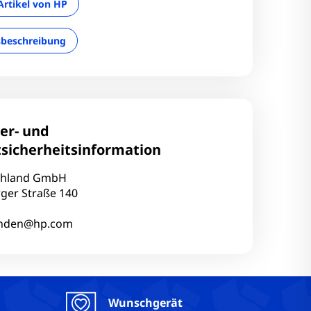
Artikel von HP
sbeschreibung
ler- und
sicherheitsinformation
chland GmbH
ger Straße 140
unden@hp.com
Wunschgerät