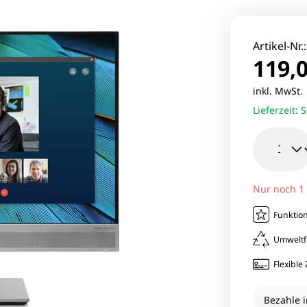
le Pixel Smartphones
Lenovo Mo
aomi Smartphones
Viewsonic 
Artikel-Nr.
119,0
27 Zoll Mo
inkl. MwSt
Lieferzeit:
S
Samsung M
Nur noch 1
Funktion
Umweltf
Flexibl
Bezahle i