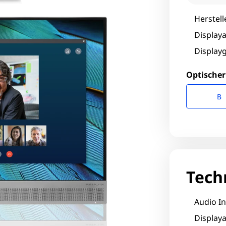
Herstell
Displaya
Displayg
Optischer
B
Tech
Audio In
Displaya