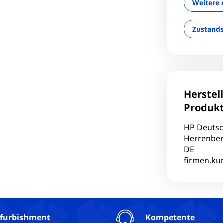
Weitere 
Zustand
Herstel
Produkt
HP Deuts
Herrenber
DE
firmen.k
furbishment
Kompetente