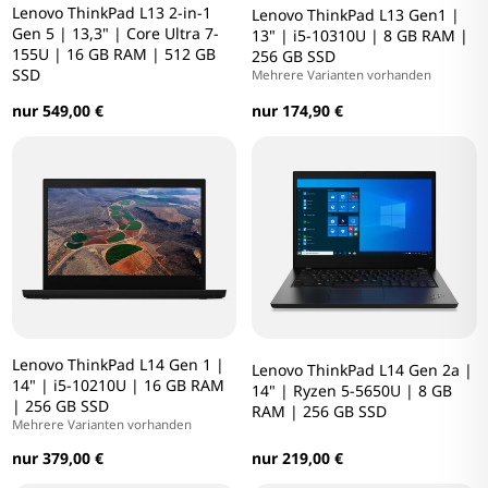
Lenovo ThinkPad L13 2-in-1
Lenovo ThinkPad L13 Gen1 |
Gen 5 | 13,3" | Core Ultra 7-
13" | i5-10310U | 8 GB RAM |
155U | 16 GB RAM | 512 GB
256 GB SSD
SSD
Mehrere Varianten vorhanden
nur 174,90 €
nur 549,00 €
Lenovo ThinkPad L14 Gen 1 |
Lenovo ThinkPad L14 Gen 2a |
14" | i5-10210U | 16 GB RAM
14" | Ryzen 5-5650U | 8 GB
| 256 GB SSD
RAM | 256 GB SSD
Mehrere Varianten vorhanden
nur 379,00 €
nur 219,00 €