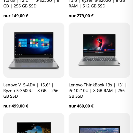
12IKB | 12,2" | i5-8250U | 8
15,6 | Ryzen 3-3200U | 8 GB
GB | 256 GB SSD
RAM | 512 GB SSD
nur 149,00 €
nur 279,00 €
Lenovo V15-ADA | 15,6" |
Lenovo ThinkBook 13s | 13" |
Ryzen 5-3500U | 8 GB | 256
i5-10210U | 8 GB RAM | 256
GB SSD
GB SSD
nur 499,00 €
nur 469,00 €