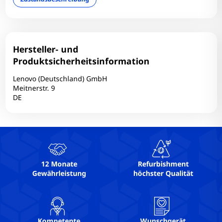
Technischer Zustand: Einwandfrei
Touchscreen: Nein
USB-C: 2
USB3: 2
Hersteller- und
Webcam: Ja
Produktsicherheitsinformation
Webcam-Auflösung: 1280x720 @ 30 FPS
Lenovo (Deutschland) GmbH
WLAN: Ja
Meitnerstr. 9
DE
12 Monate
Refurbishment
Gewährleistung
höchster Qualität
Kompetente
Wunschgerät