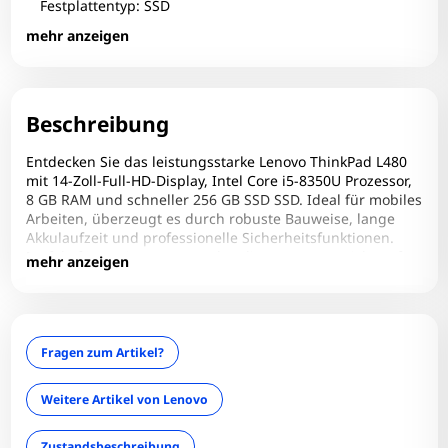
Festplattentyp: SSD
Fingerprint-Reader: Ja
mehr anzeigen
Grafikhersteller: Intel Corporation
Zum Zoomen tippen
Grafikkarte: UHD Graphics 620
HDMI: 1
Beschreibung
Infrarotkamera: Nein
Entdecken Sie das leistungsstarke Lenovo ThinkPad L480
LAN: Ja
mit 14-Zoll-Full-HD-Display, Intel Core i5-8350U Prozessor,
8 GB RAM und schneller 256 GB SSD SSD. Ideal für mobiles
Optischer Zustand: B+
Arbeiten, überzeugt es durch robuste Bauweise, lange
RAM-Frequenz: 2400 MT/s
Akkulaufzeit und professionelle Sicherheitsfunktionen.
Perfekt für Business-Anwender, die unterwegs nicht auf
RAM-Größe: 8 GB
mehr anzeigen
Performance verzichten möchten.
RAM-Onboard: Nein
RAM-Slots belegt: 1
RAM-Slots gesamt: 2
Fragen zum Artikel?
RAM-Typ: DDR4
Simcard: Nein
Weitere Artikel von Lenovo
Tastaturlayout: QWERTZ
Zustandsbeschreibung