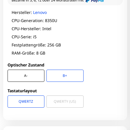
Bezahle in 3, 6, 12 oder 24 Monatsraten mit
Hersteller:
Lenovo
CPU-Generation: 8350U
CPU-Hersteller: Intel
CPU-Serie: i5
Festplattengröße: 256 GB
RAM-Größe: 8 GB
Optischer Zustand
A-
B+
Tastaturlayout
QWERTZ
QWERTY (US)