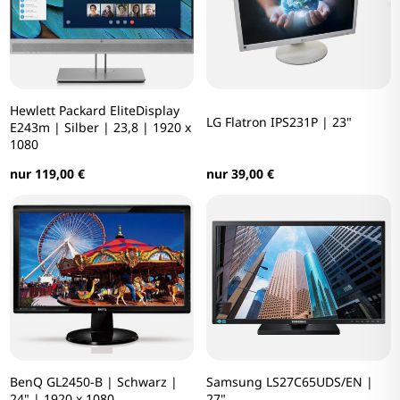
Hewlett Packard EliteDisplay
LG Flatron IPS231P | 23"
E243m | Silber | 23,8 | 1920 x
1080
nur 39,00 €
nur 119,00 €
BenQ GL2450-B | Schwarz |
Samsung LS27C65UDS/EN |
24" | 1920 x 1080
27"