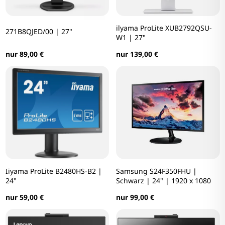
ilyama ProLite XUB2792QSU-
271B8QJED/00 | 27"
W1 | 27"
nur 89,00 €
nur 139,00 €
Iiyama ProLite B2480HS-B2 |
Samsung S24F350FHU |
24"
Schwarz | 24" | 1920 x 1080
nur 59,00 €
nur 99,00 €