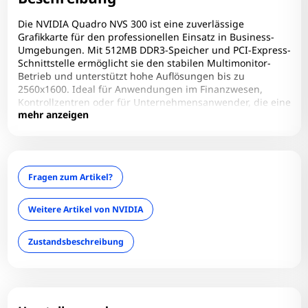
Die NVIDIA Quadro NVS 300 ist eine zuverlässige
Grafikkarte für den professionellen Einsatz in Business-
Umgebungen. Mit 512MB DDR3-Speicher und PCI-Express-
Schnittstelle ermöglicht sie den stabilen Multimonitor-
Betrieb und unterstützt hohe Auflösungen bis zu
2560x1600. Ideal für Anwendungen im Finanzwesen,
Kontrollzentren oder für Unternehmensanwender, die eine
mehr anzeigen
energieeffiziente Lösung mit Dual-Display-Unterstützung
suchen. Kompatibel mit verschiedenen Betriebssystemen
und mit aktiver Kühlung für dauerhafte Performance.
Fragen zum Artikel?
Zum Zoomen tippen
Weitere Artikel von NVIDIA
Zustandsbeschreibung