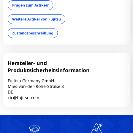
Infrarotkamera: Nein
Fragen zum Artikel?
LAN: Ja
Mini Displayport: 0
Weitere Artikel von Fujitsu
Optischer Zustand: A-
Zustandsbeschreibung
optisches Laufwerk: Nein
RAM-Größe: 8 GB
RAM-Onboard: Nein
RAM-Typ: DDR3
Hersteller- und
Simcard: Nein
Produktsicherheitsinformation
Tastaturlayout: QWERTZ
Fujitsu Germany GmbH
Technischer Zustand: Einwandfrei
Mies-van-der-Rohe-Straße 8
DE
Touchscreen: Nein
cic@fujitsu.com
USB-C: 0
USB2: 0
USB3: 3
VGA: 1