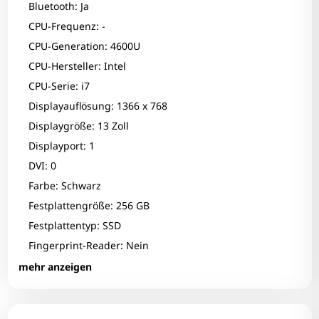
Bluetooth: Ja
CPU-Frequenz: -
CPU-Generation: 4600U
CPU-Hersteller: Intel
CPU-Serie: i7
Displayauflösung: 1366 x 768
Displaygröße: 13 Zoll
Displayport: 1
DVI: 0
Farbe: Schwarz
Festplattengröße: 256 GB
Festplattentyp: SSD
Fingerprint-Reader: Nein
Zum Zoomen tippen
Grafikhersteller: Intel Corporation
mehr anzeigen
Grafikkarte: HD Graphics 4400
HDMI: 0