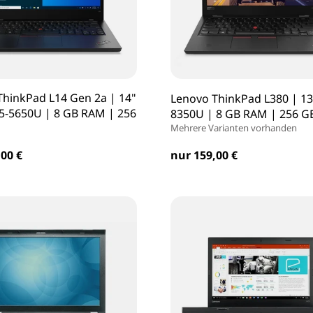
ThinkPad L14 Gen 2a | 14"
Lenovo ThinkPad L380 | 13 
 5-5650U | 8 GB RAM | 256
8350U | 8 GB RAM | 256 G
Mehrere Varianten vorhanden
nur 159,00 €
00 €