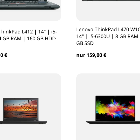
Lenovo ThinkPad L470 W1
hinkPad L412 | 14" | i5-
14" | i5-6300U | 8 GB RAM 
4 GB RAM | 160 GB HDD
GB SSD
0 €
nur 159,00 €