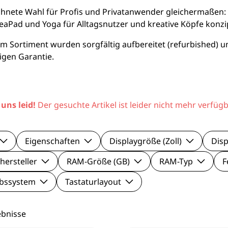
le Pixel Smartphones
Lenovo Mo
nete Wahl für Profis und Privatanwender gleichermaßen: D
eaPad und Yoga für Alltagsnutzer und kreative Köpfe konzip
aomi Smartphones
Viewsonic 
 Sortiment wurden sorgfältig aufbereitet (refurbished) un
igen Garantie.
27 Zoll Mo
Samsung M
 uns leid!
Der gesuchte Artikel ist leider nicht mehr verfügb
Eigenschaften
Displaygröße (Zoll)
Disp
hersteller
RAM-Größe (GB)
RAM-Typ
F
ebssystem
Tastaturlayout
ebnisse