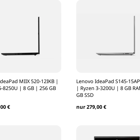
IdeaPad MIIX 520-12IKB |
Lenovo IdeaPad S145-15API
i5-8250U | 8 GB | 256 GB
| Ryzen 3-3200U | 8 GB RA
GB SSD
00 €
nur 279,00 €