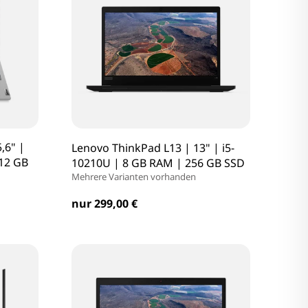
,6" |
Lenovo ThinkPad L13 | 13" | i5-
512 GB
10210U | 8 GB RAM | 256 GB SSD
Mehrere Varianten vorhanden
nur 299,00 €