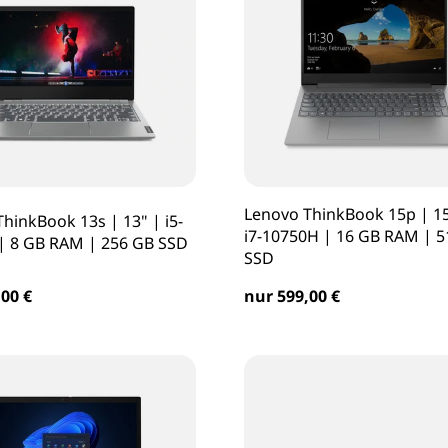
Lenovo ThinkBook 15p | 15
hinkBook 13s | 13" | i5-
i7-10750H | 16 GB RAM | 
| 8 GB RAM | 256 GB SSD
SSD
00 €
nur 599,00 €