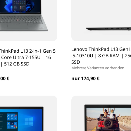
Lenovo ThinkPad L13 Gen1 
hinkPad L13 2-in-1 Gen 5
i5-10310U | 8 GB RAM | 25
| Core Ultra 7-155U | 16
SSD
| 512 GB SSD
Mehrere Varianten vorhanden
00 €
nur 174,90 €