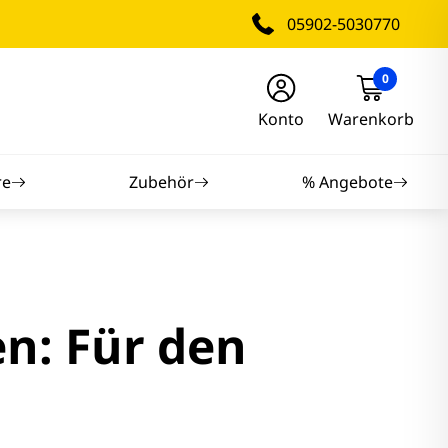
05902-5030770
0
Konto
Warenkorb
re
Zubehör
% Angebote
nitore
nitore
n: Für den
itore
tore