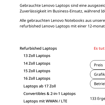
15 Zoll Laptops
Apple Macs
Goog
Gebrauchte Lenovo Laptops sind eine ausgezeich
Zuverlässigkeit im Business-Einsatz, während Id
16 Zoll Laptops
Dell PCs
Xi
Alle gebrauchten Lenovo Notebooks aus unserem
refurbished Lenovo Laptops mit einer 12-monat
Laptops ab 17 Zoll
Fujitsu PCs
nvertibles & 2-in-1 Laptops
HP PCs
Refurbished Laptops
Es tut
Laptops mit WWAN / LTE
Lenovo PCs
13 Zoll Laptops
14 Zoll Laptops
Workstation Laptops
Preis
15 Zoll Laptops
Grafik
Lenovo Laptops
16 Zoll Laptops
Betri
Laptops ab 17 Zoll
Fujitsu Laptops
Convertibles & 2-in-1 Laptops
133 Erg
Laptops mit WWAN / LTE
Microsoft Surface