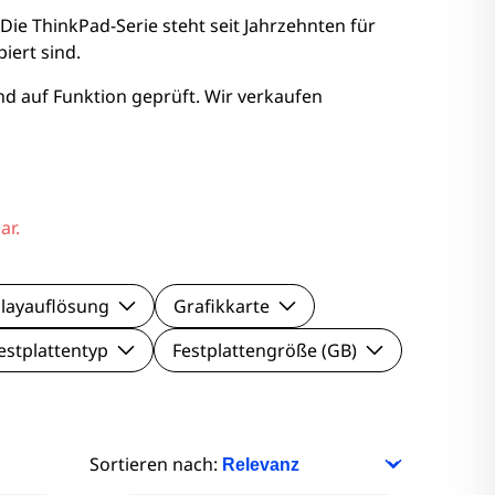
nitore
ie ThinkPad-Serie steht seit Jahrzehnten für
iert sind.
Monitore
d auf Funktion geprüft. Wir verkaufen
nitore
onitore
ar.
layauflösung
Grafikkarte
estplattentyp
Festplattengröße (GB)
Sortieren nach: