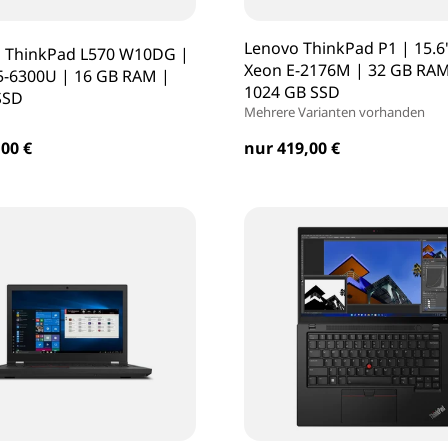
Lenovo ThinkPad P1 | 15.6
ThinkPad L570 W10DG |
Xeon E-2176M | 32 GB RAM
i5-6300U | 16 GB RAM |
1024 GB SSD
SSD
Mehrere Varianten vorhanden
00 €
nur 419,00 €