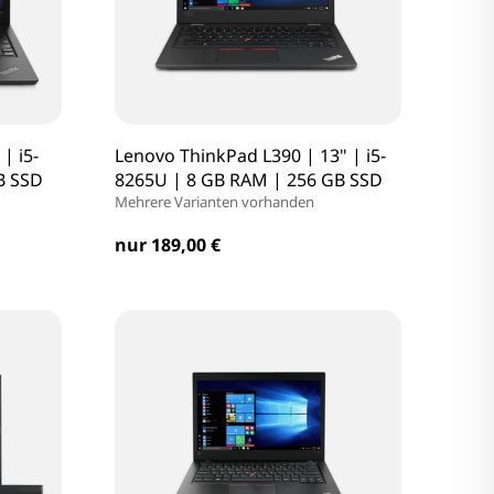
| i5-
Lenovo ThinkPad L390 | 13" | i5-
B SSD
8265U | 8 GB RAM | 256 GB SSD
Mehrere Varianten vorhanden
nur 189,00 €