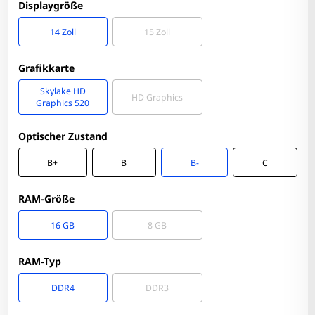
Displaygröße
14 Zoll
15 Zoll
Grafikkarte
Skylake HD
HD Graphics
Graphics 520
Optischer Zustand
B+
B
B-
C
RAM-Größe
16 GB
8 GB
RAM-Typ
DDR4
DDR3