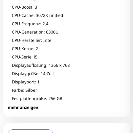
CPU-Boost: 3
CPU-Cache: 3072K unified
CPU-Frequenz: 2,4
CPU-Generation: 6300U
CPU-Hersteller: Intel
CPU-Kerne: 2
CPU-Serie: i5
Displayauflösung: 1366 x 768
Displaygröße: 14 Zoll
Displayport: 1
Farbe: Silber
Festplattengröße: 256 GB
Festplattentyp: SSD
mehr anzeigen
Fingerprint-Reader: Nein
Grafikhersteller: Intel Corporation
Grafikkarte: Skylake HD Graphics 520