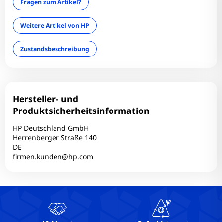
Fragen zum Artikel?
Infrarotkamera: Nein
LAN: Ja
Weitere Artikel von HP
Optischer Zustand: B-
Zustandsbeschreibung
optisches Laufwerk: Nein
RAM-Frequenz: 2133 MT/s
RAM-Größe: 16 GB
RAM-Typ: DDR4
Hersteller- und
Simcard: Ja
Produktsicherheitsinformation
Tastaturlayout: QWERTY (US)
HP Deutschland GmbH
Technischer Zustand: Einwandfrei
Herrenberger Straße 140
DE
Touchscreen: Nein
firmen.kunden@hp.com
USB-C: 1
USB3: 2
VGA: 1
Webcam: Ja
WLAN: Ja