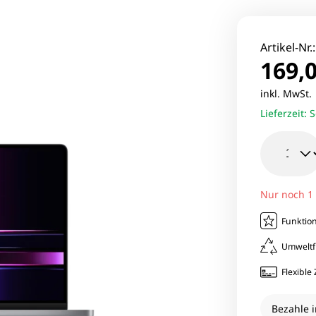
le Pixel Smartphones
Lenovo Mo
aomi Smartphones
Viewsonic 
Artikel-Nr.
169,0
27 Zoll Mo
inkl. MwSt
Lieferzeit:
S
Samsung M
Nur noch 1
Funktion
Umweltf
Flexibl
Bezahle i