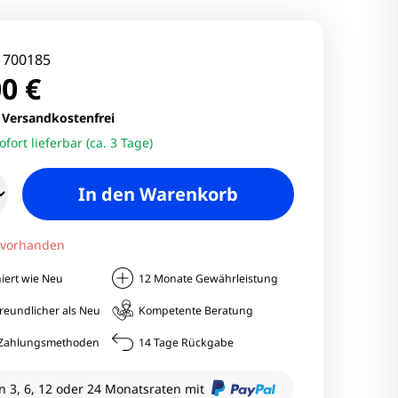
nitore
Monitore
:
700185
0 €
nitore
.
Versandkostenfrei
ofort lieferbar (ca. 3 Tage)
onitore
In den Warenkorb
 vorhanden
iert wie Neu
12 Monate Gewährleistung
reundlicher als Neu
Kompetente Beratung
e Zahlungsmethoden
14 Tage Rückgabe
n 3, 6, 12 oder 24 Monatsraten mit