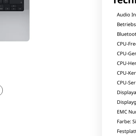
Audio In
Betrieb
Bluetoot
CPU-Fre
CPU-Gen
CPU-Hers
CPU-Ker
CPU-Seri
Displaya
Displayg
EMC Nu
Farbe: S
Festpla