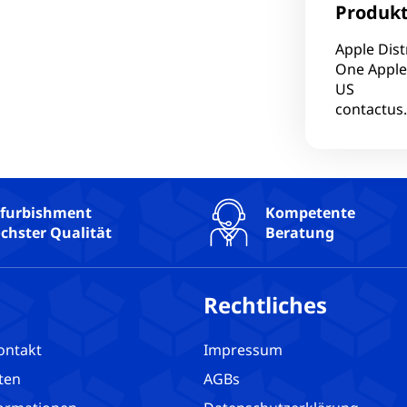
Produkt
USB2: 2
Webcam:
Apple Dist
One Apple
WLAN: J
US
contactus
furbishment
Kompetente
chster Qualität
Beratung
Rechtliches
ontakt
Impressum
ten
AGBs