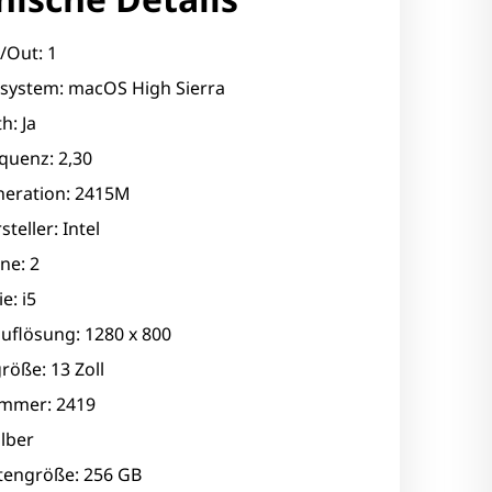
/Out: 1
ssystem: macOS High Sierra
h: Ja
quenz: 2,30
eration: 2415M
teller: Intel
ne: 2
e: i5
uflösung: 1280 x 800
röße: 13 Zoll
mmer: 2419
ilber
ttengröße: 256 GB