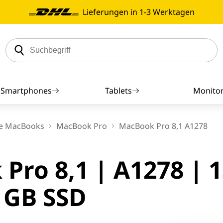
Lieferungen in 1-3 Werktagen
Smartphones
Tablets
Monito
iPhones
Samsung Tablets
23 Zoll Mo
e MacBooks
MacBook Pro
MacBook Pro 8,1 A1278
droid Smartphones
Apple iPad
24 Zoll Mo
ro 8,1 | A1278 | 1
artphone-Zubehör
Android Tablets
Dell Mon
 GB SSD
sung Smartphones
HP Moni