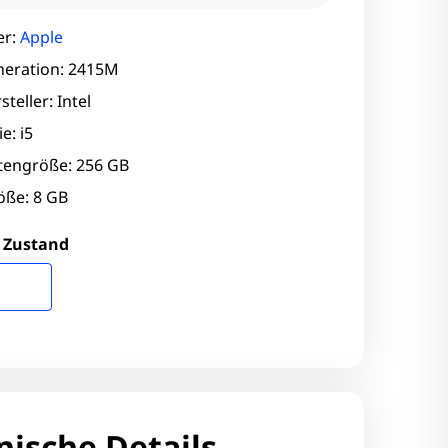
er:
Apple
eration: 2415M
teller: Intel
e: i5
ttengröße: 256 GB
ße: 8 GB
 Zustand
nische Details