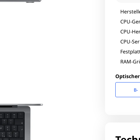
Herstell
CPU-Gen
CPU-Hers
CPU-Seri
Festpla
RAM-Grö
Optischer
B-
Tech