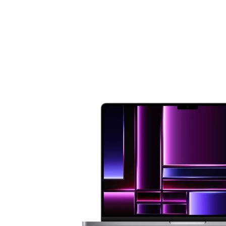
16 Zoll Laptops
Apple Macs
Goog
Laptops ab 17 Zoll
Dell PCs
Xi
nvertibles & 2-in-1 Laptops
Fujitsu PCs
Laptops mit WWAN / LTE
HP PCs
Workstation Laptops
Lenovo PCs
Lenovo Laptops
Fujitsu Laptops
Microsoft Surface
HP Laptops