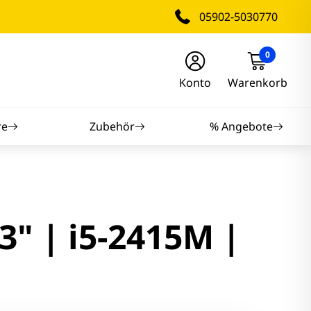
05902-5030770
0
Konto
Warenkorb
re
Zubehör
% Angebote
nitore
nitore
3" | i5-2415M |
itore
tore