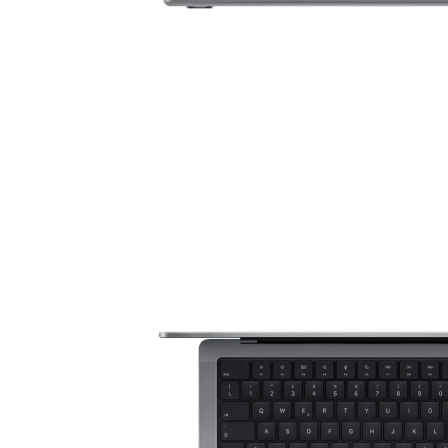
Asus Laptops
Acer Laptops
Zubehör