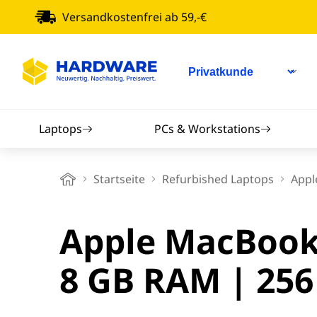
Versandkostenfrei ab 59,-€
Laptops
PCs & Workstations
Apple MacBooks
Mini-PCs
Startseite
Refurbished Laptops
Appl
Dell Laptops
Desktop PCs
An
Apple MacBook P
14 Zoll Laptops
Workstations
Sm
8 GB RAM | 256
15 Zoll Laptops
All-in-One PCs
Sam