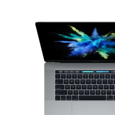
15 Zoll Laptops
Apple Macs
Goog
16 Zoll Laptops
Dell PCs
Xi
Laptops ab 17 Zoll
Fujitsu PCs
nvertibles & 2-in-1 Laptops
HP PCs
Laptops mit WWAN / LTE
Lenovo PCs
Workstation Laptops
Lenovo Laptops
Fujitsu Laptops
Microsoft Surface