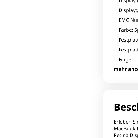
Displaya
Displayg
EMC Nu
Farbe: 
Festpla
Festplat
Fingerpr
mehr anz
Formfak
Grafikhe
Grafikhe
Grafikk
Besc
Grafikka
Infraro
Erleben S
MacBook Pr
LAN: Ne
Retina Dis