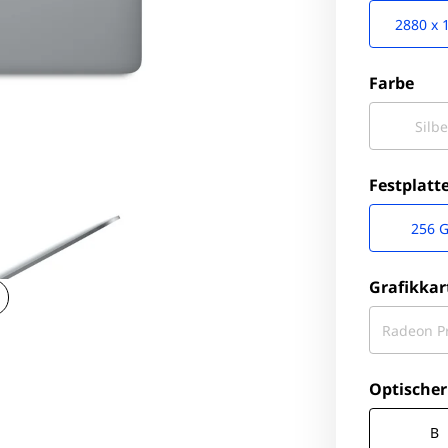
2880 x 
Farbe
Silbe
Festplatt
256 
Grafikkar
Radeon P
Optischer
B