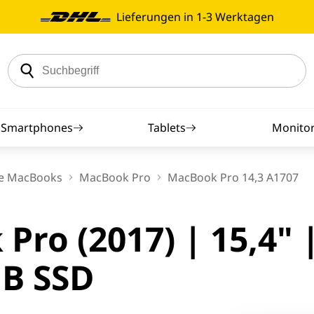
Lieferungen in 1-3 Werktagen
Smartphones
Tablets
Monito
iPhones
Samsung Tablets
23 Zoll Mo
e MacBooks
MacBook Pro
MacBook Pro 14,3 A1707
droid Smartphones
Apple iPad
24 Zoll Mo
ro (2017) | 15,4" 
artphone-Zubehör
Android Tablets
Dell Mon
GB SSD
sung Smartphones
HP Moni