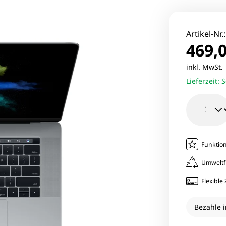
le Pixel Smartphones
Lenovo Mo
aomi Smartphones
Viewsonic 
Artikel-Nr.
469,0
27 Zoll Mo
inkl. MwSt
Lieferzeit:
S
Samsung M
Funktion
Umweltf
Flexibl
Bezahle i