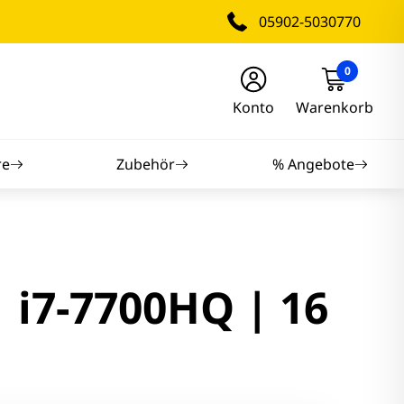
05902-5030770
0
Konto
Warenkorb
re
Zubehör
% Angebote
nitore
nitore
| i7-7700HQ | 16
itore
tore