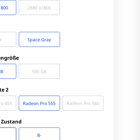
1800
2880 x1800
r
Space Gray
engröße
GB
500 GB
te 2
ro 455
Radeon Pro 555
Radeon Pro 560
 Zustand
B-