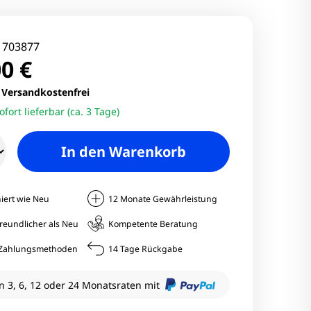
nitore
Monitore
:
703877
0 €
nitore
.
Versandkostenfrei
ofort lieferbar (ca. 3 Tage)
onitore
In den Warenkorb
iert wie Neu
12 Monate Gewährleistung
reundlicher als Neu
Kompetente Beratung
e Zahlungsmethoden
14 Tage Rückgabe
n 3, 6, 12 oder 24 Monatsraten mit