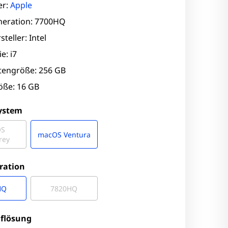
er:
Apple
eration: 7700HQ
teller: Intel
e: i7
ttengröße: 256 GB
ße: 16 GB
system
OS
macOS Ventura
rey
ration
HQ
7820HQ
uflösung