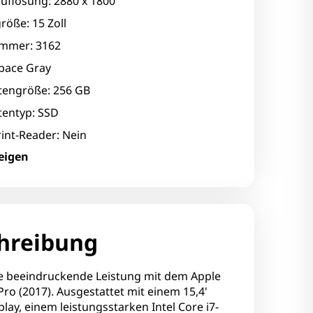
uflösung: 2880 x 1800
röße: 15 Zoll
mmer: 3162
Space Gray
ttengröße: 256 GB
tentyp: SSD
int-Reader: Nein
eigen
tor: Notebook
rsteller: Intel Corporation
rsteller 2: AMD
arte: HD Graphics 630
hreibung
rte 2: Radeon Pro 555
tkamera: Nein
ie beeindruckende Leistung mit dem Apple
o (2017). Ausgestattet mit einem 15,4'
in
play, einem leistungsstarken Intel Core i7-