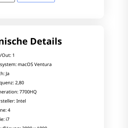
nische Details
/Out: 1
ssystem: macOS Ventura
h: Ja
quenz: 2,80
eration: 7700HQ
teller: Intel
ne: 4
e: i7