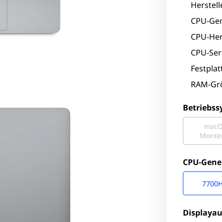
Herstell
CPU-Gen
CPU-Hers
CPU-Seri
Festpla
RAM-Grö
Betriebs
mac
Monte
CPU-Gene
7700
Displaya