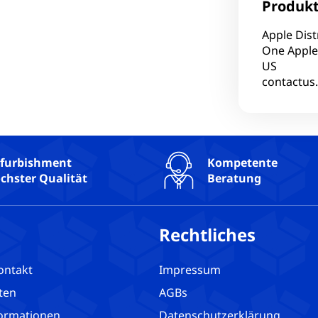
Produkt
Apple Dist
One Apple
US
contactus
furbishment
Kompetente
chster Qualität
Beratung
Rechtliches
ontakt
Impressum
ten
AGBs
ormationen
Datenschutzerklärung