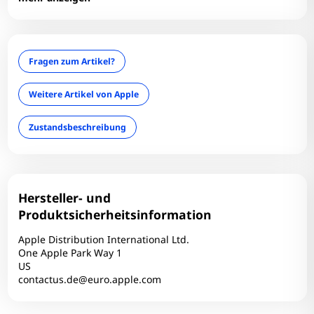
Interner Kartenleser: Ja
LAN: Nein
Optischer Zustand: B-
Fragen zum Artikel?
optisches Laufwerk: Nein
RAM-Größe: 16 GB
Weitere Artikel von Apple
RAM-Typ: DDR3
Zustandsbeschreibung
Tastaturlayout: QWERTZ
Zum Zoomen tippen
Technischer Zustand: Einwandfrei (Staingate)
Touchscreen: Nein
USB3: 2
Hersteller- und
Webcam: Ja
Produktsicherheitsinformation
WLAN: Ja
Apple Distribution International Ltd.
One Apple Park Way 1
US
contactus.de@euro.apple.com