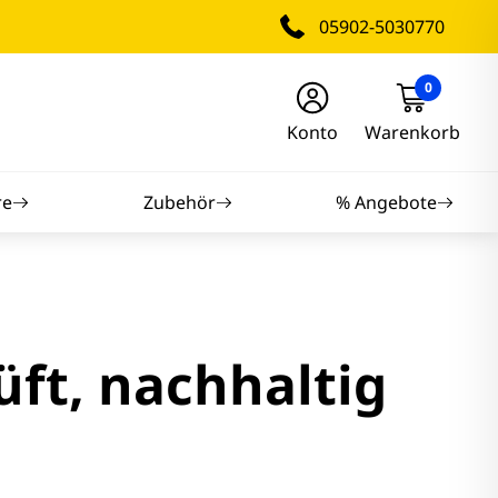
05902-5030770
0
Konto
Warenkorb
re
Zubehör
% Angebote
nitore
nitore
ft, nachhaltig
itore
tore