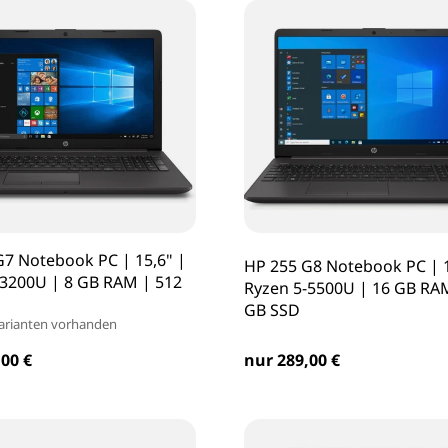
G7 Notebook PC | 15,6" |
HP 255 G8 Notebook PC | 1
-3200U | 8 GB RAM | 512
Ryzen 5-5500U | 16 GB RA
GB SSD
arianten vorhanden
00 €
nur 289,00 €