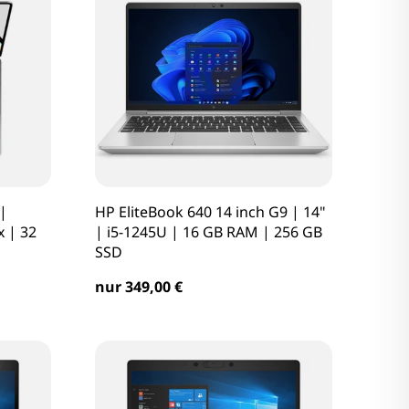
|
HP EliteBook 640 14 inch G9 | 14"
x | 32
| i5-1245U | 16 GB RAM | 256 GB
SSD
nur 349,00 €