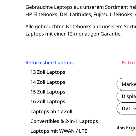
15 Zoll Laptops
Apple Macs
Goog
Gebrauchte Laptops aus unserem Sortiment habe
HP EliteBooks, Dell Latitudes, Fujitsu LifeBook
16 Zoll Laptops
Dell PCs
Xi
Alle gebrauchten Notebooks aus unserem Sortime
Laptops mit einer 12-monatigen Garantie.
Laptops ab 17 Zoll
Fujitsu PCs
nvertibles & 2-in-1 Laptops
HP PCs
Refurbished Laptops
Es tut
Laptops mit WWAN / LTE
Lenovo PCs
13 Zoll Laptops
14 Zoll Laptops
Workstation Laptops
Mark
15 Zoll Laptops
Displa
Lenovo Laptops
16 Zoll Laptops
DVI
Laptops ab 17 Zoll
Fujitsu Laptops
Convertibles & 2-in-1 Laptops
456 Erg
Laptops mit WWAN / LTE
Microsoft Surface