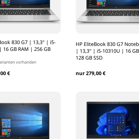
Book 830 G7 | 13,3" | i5-
HP EliteBook 830 G7 Note
| 16 GB RAM | 256 GB
| 13,3" | i5-10310U | 16 G
128 GB SSD
arianten vorhanden
00 €
nur 279,00 €