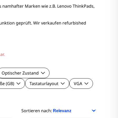
nitore
s namhafter Marken wie z.B. Lenovo ThinkPads,
Monitore
unktion geprüft. Wir verkaufen refurbished
nitore
onitore
ar.
Optischer Zustand
ße (GB)
Tastaturlayout
VGA
Sortieren nach: