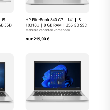
 i5-
HP EliteBook 840 G7 | 14" | i5-
GB SSD
10310U | 8 GB RAM | 256 GB SSD
Mehrere Varianten vorhanden
nur 219,00 €