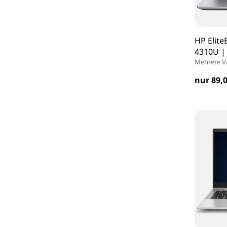
HP Elite
4310U |
Mehrere V
nur 89,0