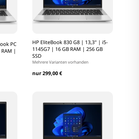
HP EliteBook 830 G8 | 13,3" | i5-
book PC
1145G7 | 16 GB RAM | 256 GB
B RAM |
SSD
Mehrere Varianten vorhanden
nur 299,00 €