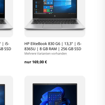
 | i5-
HP EliteBook 830 G6 | 13,3" | i5-
GB SSD
8365U | 8 GB RAM | 256 GB SSD
Mehrere Varianten vorhanden
nur 169,00 €