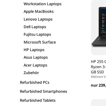
Workstation Laptops
HP Laptops
Apple MacBooks
Lenovo Laptops
Asus Laptops
Dell Laptops
Fujitsu Laptops
Acer Laptops
Microsoft Surface
Zubehör
HP Laptops
Asus Laptops
HP 255 
Acer Laptops
Ryzen 3
GB SSD
Zubehör
Mehrere V
Refurbished PCs
nur 239,
Refurbished Smartphones
Refurbished Tablets