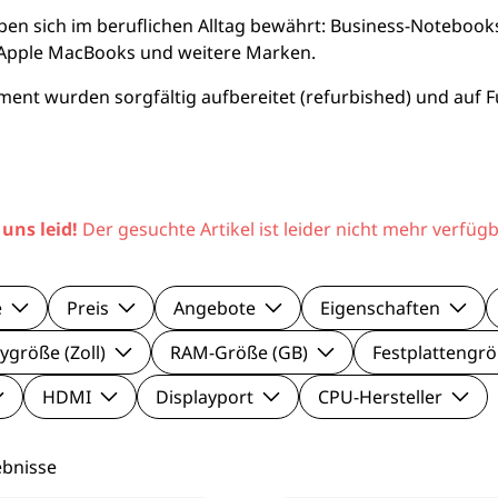
le Pixel Smartphones
Lenovo Mo
n sich im beruflichen Alltag bewährt: Business-Notebook
s, Apple MacBooks und weitere Marken.
aomi Smartphones
Viewsonic 
nt wurden sorgfältig aufbereitet (refurbished) und auf F
27 Zoll Mo
Samsung M
 uns leid!
Der gesuchte Artikel ist leider nicht mehr verfügb
e
Preis
Angebote
Eigenschaften
ygröße (Zoll)
RAM-Größe (GB)
Festplattengrö
HDMI
Displayport
CPU-Hersteller
ebnisse