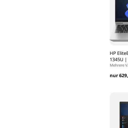
HP Elite
1345U |
Mehrere V
nur 629,