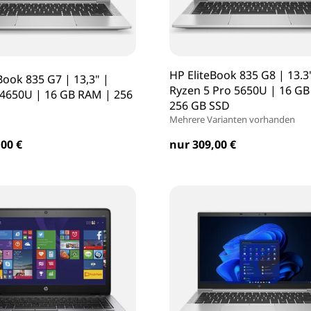
HP EliteBook 835 G8 | 13.3
Book 835 G7 | 13,3" |
Ryzen 5 Pro 5650U | 16 G
-4650U | 16 GB RAM | 256
256 GB SSD
Mehrere Varianten vorhanden
00 €
nur 309,00 €