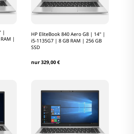
" |
HP EliteBook 840 Aero G8 | 14" |
B RAM |
i5-1135G7 | 8 GB RAM | 256 GB
SSD
nur 329,00 €