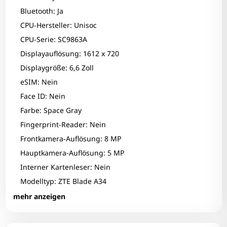
Bluetooth: Ja
CPU-Hersteller: Unisoc
CPU-Serie: SC9863A
Displayauflösung: 1612 x 720
Displaygröße: 6,6 Zoll
eSIM: Nein
Face ID: Nein
Farbe: Space Gray
Fingerprint-Reader: Nein
Frontkamera-Auflösung: 8 MP
Hauptkamera-Auflösung: 5 MP
Interner Kartenleser: Nein
Modelltyp: ZTE Blade A34
Zum Zoomen tippen
Optischer Zustand: A-
mehr anzeigen
optisches Laufwerk: Nein
RAM-Größe: 2 GB