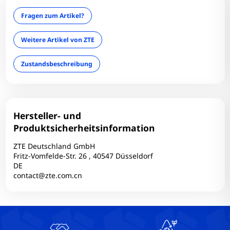
SIM: Single - SIM
Fragen zum Artikel?
Speicher: 64 GB
Technischer Zustand: Einwandfrei
Weitere Artikel von ZTE
Wireless Charging: Nein
Zustandsbeschreibung
Hersteller- und
Produktsicherheitsinformation
ZTE Deutschland GmbH
Fritz-Vomfelde-Str. 26 , 40547 Düsseldorf
DE
contact@zte.com.cn