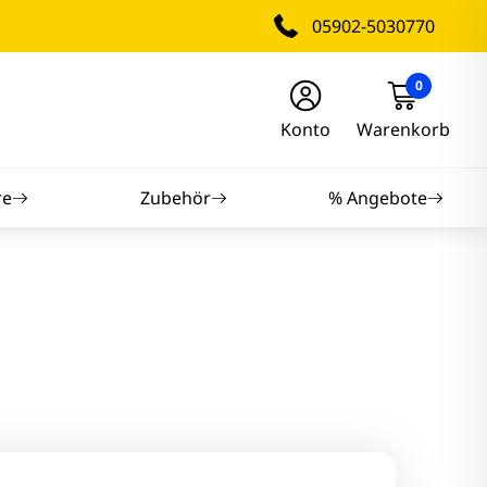
05902-5030770
0
Konto
Warenkorb
re
Zubehör
% Angebote
nitore
nitore
itore
tore