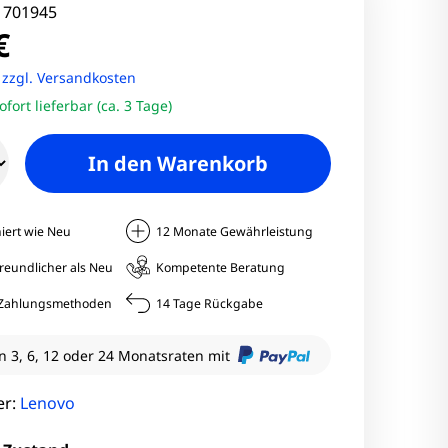
nitore
:
701945
€
Monitore
.
zzgl. Versandkosten
ofort lieferbar (ca. 3 Tage)
nitore
In den Warenkorb
onitore
iert wie Neu
12 Monate Gewährleistung
reundlicher als Neu
Kompetente Beratung
e Zahlungsmethoden
14 Tage Rückgabe
n 3, 6, 12 oder 24 Monatsraten mit
er:
Lenovo