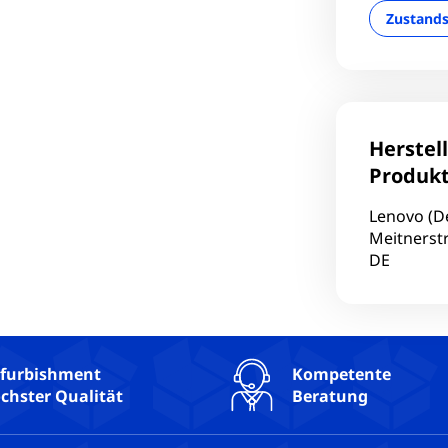
Zustand
Herstel
Produkt
Lenovo (D
Meitnerstr
DE
furbishment
Kompetente
chster Qualität
Beratung