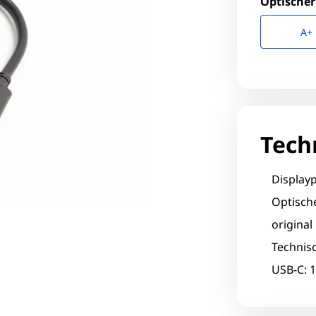
Optischer
A+
Tech
Displayp
Optisch
origina
Technis
USB-C: 1