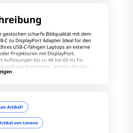
hreibung
e gestochen scharfe Bildqualität mit dem
-C zu DisplayPort Adapter. Ideal für den
 Ihres USB-C-fähigen Laptops an externe
der Projektoren mit DisplayPort.
t Auflösungen bis zu 4K bei 60 Hz für
Darstellung. Kompaktes, leichtes Design –
eigen
r unterwegs oder das Büro. Plug & Play –
rbinden und loslegen. Kompatibel mit einer
von Lenovo Geräten sowie anderen USB-C-
räten. Ideal für Präsentationen,
ng oder Entertainment in höchster Qualität.
um Artikel?
Artikel von Lenovo