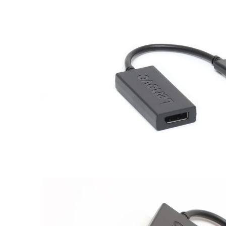
16 Zoll Laptops
Apple Macs
Goog
Laptops ab 17 Zoll
Dell PCs
Xi
nvertibles & 2-in-1 Laptops
Fujitsu PCs
Laptops mit WWAN / LTE
HP PCs
Workstation Laptops
Lenovo PCs
Lenovo Laptops
Fujitsu Laptops
Microsoft Surface
HP Laptops