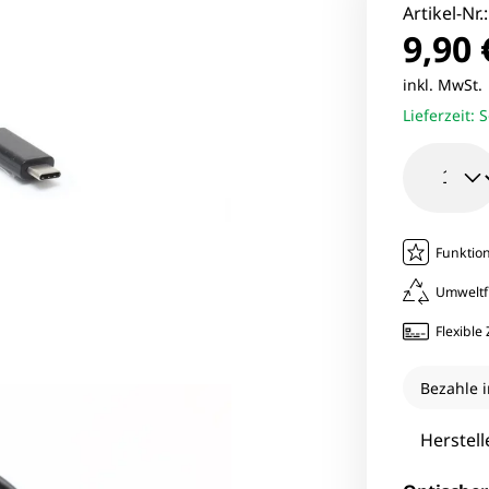
le Pixel Smartphones
Lenovo Mo
Artikel-Nr.
9,90 
aomi Smartphones
Viewsonic 
inkl. MwSt
Lieferzeit:
S
27 Zoll Mo
Samsung M
Funktion
Umweltf
Flexibl
Bezahle i
Herstell