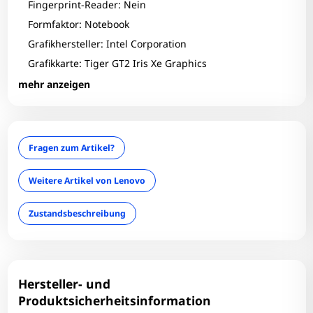
Zum Zoomen tippen
Fingerprint-Reader: Nein
Formfaktor: Notebook
Grafikhersteller: Intel Corporation
Grafikkarte: Tiger GT2 Iris Xe Graphics
HDMI: 1
mehr anzeigen
Infrarotkamera: Nein
LAN: Nein
Optischer Zustand: C
Fragen zum Artikel?
RAM-Größe: 16 GB
Tastaturlayout: QWERTZ
Weitere Artikel von Lenovo
Technischer Zustand: Einwandfrei
Zustandsbeschreibung
Touchscreen: Nein
USB-C: 1
USB3: 2
Webcam: Ja
Hersteller- und
WLAN: Ja
Produktsicherheitsinformation