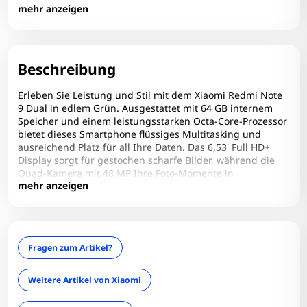
RAM-Slots gesamt: 1
mehr anzeigen
Speicher: 64 GB
Technischer Zustand: Einwandfrei
Zum Zoomen tippen
Wireless Charging: Nein
Beschreibung
Erleben Sie Leistung und Stil mit dem Xiaomi Redmi Note
9 Dual in edlem Grün. Ausgestattet mit 64 GB internem
Speicher und einem leistungsstarken Octa-Core-Prozessor
bietet dieses Smartphone flüssiges Multitasking und
ausreichend Platz für all Ihre Daten. Das 6,53' Full HD+
Display sorgt für gestochen scharfe Bilder, während die
Quad-Kamera mit 48 MP Ihre Foto-Momente in
mehr anzeigen
beeindruckender Qualität festhält. Der 5020 mAh Akku
garantiert langanhaltende Nutzung – perfekt für den
ganzen Tag. Mit Dual-SIM-Funktion bleiben Sie flexibel in
Beruf und Freizeit. Ideal für Preisbewusste, die keine
Kompromisse wollen.
Fragen zum Artikel?
Weitere Artikel von Xiaomi