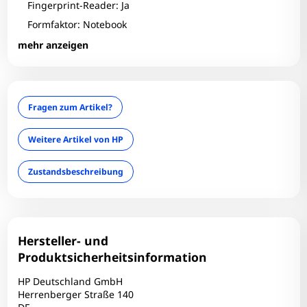
Fingerprint-Reader: Ja
Formfaktor: Notebook
Grafikhersteller: Intel Corporation
mehr anzeigen
Grafikkarte: UHD Graphics
HDMI: 1
Infrarotkamera: Nein
Fragen zum Artikel?
LAN: Ja
Optischer Zustand: C
Weitere Artikel von HP
RAM-Größe: 8 GB
Zustandsbeschreibung
Tastaturlayout: QWERTZ
Technischer Zustand: Einwandfrei
Touchscreen: Nein
USB-C: 1
Hersteller- und
USB3: 2
Produktsicherheitsinformation
Webcam: Ja
HP Deutschland GmbH
WLAN: Ja
Herrenberger Straße 140