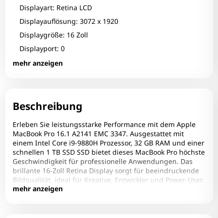
Displayart: Retina LCD
Displayauflösung: 3072 x 1920
Displaygröße: 16 Zoll
Displayport: 0
DVI: 0
mehr anzeigen
Zum Zoomen tippen
Farbe: Silber
Festplattengröße: 1000 GB
Festplattentyp: SSD
Beschreibung
Fingerprint-Reader: Ja
Erleben Sie leistungsstarke Performance mit dem Apple
Grafikhersteller: AMD
MacBook Pro 16.1 A2141 EMC 3347. Ausgestattet mit
einem Intel Core i9-9880H Prozessor, 32 GB RAM und einer
Grafikhersteller 2: Intel
schnellen 1 TB SSD SSD bietet dieses MacBook Pro höchste
Grafikkarte: Radeon Pro 5500M
Geschwindigkeit für professionelle Anwendungen. Das
brillante 16-Zoll Retina Display sorgt für beeindruckende
Grafikkarte 2: UHD Graphics 630
Bildqualität, ideal für Kreative, Entwickler und Power-User.
HDMI: 0
mehr anzeigen
Schlankes Design, hochwertige Verarbeitung und macOS
machen dieses Notebook zur optimalen Wahl für
Infrarotkamera: Nein
anspruchsvolle Nutzer.
LAN: Nein