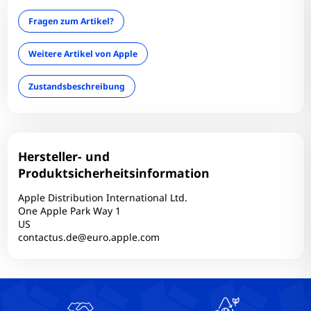
Leuchtdichte:
Fragen zum Artikel?
Mini Displayport: 0
Optischer Zustand: A-
Weitere Artikel von Apple
optisches Laufwerk: Nein
Zustandsbeschreibung
RAM-Frequenz:
RAM-Größe: 32 GB
RAM-Onboard: Ja
RAM-Typ: DDR4
Hersteller- und
Simcard: Nein
Produktsicherheitsinformation
Tastaturlayout: QWERTY (US)
Apple Distribution International Ltd.
Technischer Zustand: Einwandfrei
One Apple Park Way 1
US
Thunderbolt: 0
contactus.de@euro.apple.com
Touchscreen: Nein
USB-C: 4
USB2: 0
USB3: 0