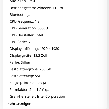
Audio In/Out: 0
Betriebssystem: Windows 11 Pro
Bluetooth: Ja
CPU-Frequenz: 1,8
CPU-Generation: 8550U
CPU-Hersteller: Intel
CPU-Serie: i7
Displayauflösung: 1920 x 1080
Displaygröße: 13.3 Zoll
Farbe: Silber
Festplattengröße: 256 GB
Festplattentyp: SSD
Fingerprint-Reader: Ja
Formfaktor: 2 in 1 / Yoga
Zum Zoomen tippen
Grafikhersteller: Intel Corporation
Grafikkarte: UHD Graphics 620
mehr anzeigen