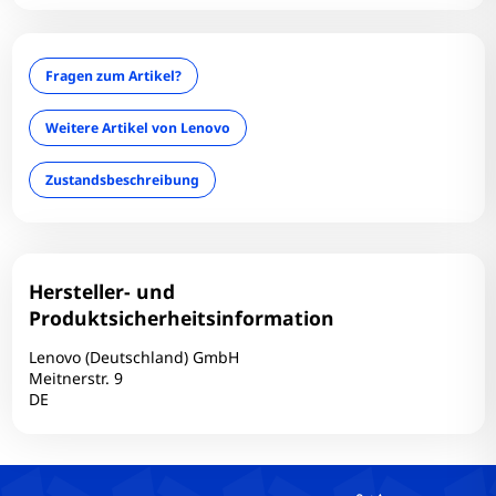
Infrarotkamera: Nein
Interner Kartenleser: Nein
LAN: Nein
Fragen zum Artikel?
Optischer Zustand: B
optisches Laufwerk: Nein
Weitere Artikel von Lenovo
RAM-Größe: 8 GB
Zustandsbeschreibung
RAM-Typ: DDR4
Simcard: Nein
Tastaturlayout: QWERTY (US)
Technischer Zustand: Einwandfrei
Hersteller- und
Touchscreen: Nein
Produktsicherheitsinformation
USB-C: 1
Lenovo (Deutschland) GmbH
USB3: 1
Meitnerstr. 9
DE
Webcam: Ja
WLAN: Ja