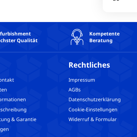
Technis
Touchsc
USB-C: 2
USB3: 2
furbishment
Kompetente
chster Qualität
Beratung
Webcam:
WLAN: J
Rechtliches
ontakt
Impressum
ten
AGBs
ormationen
Datenschutzerklärung
schreibung
Cookie-Einstellungen
tung & Garantie
Widerruf & Formular
agen