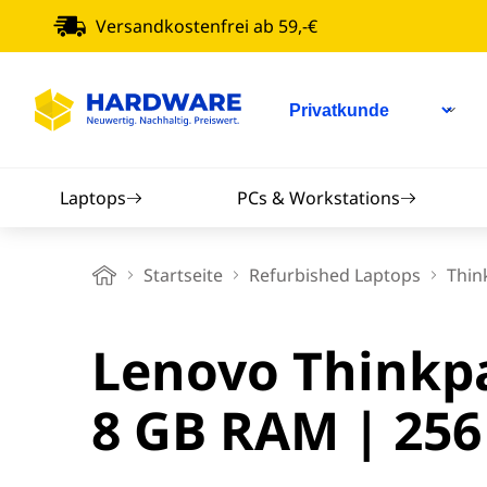
Versandkostenfrei ab 59,-€
Laptops
PCs & Workstations
Apple MacBooks
Mini-PCs
Startseite
Refurbished Laptops
Thin
Dell Laptops
Desktop PCs
An
Lenovo Thinkpa
14 Zoll Laptops
Workstations
Sm
8 GB RAM | 256
15 Zoll Laptops
All-in-One PCs
Sam