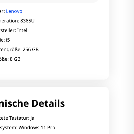
er:
Lenovo
eration: 8365U
teller: Intel
e: i5
ttengröße: 256 GB
ße: 8 GB
nische Details
ete Tastatur: Ja
ssystem: Windows 11 Pro