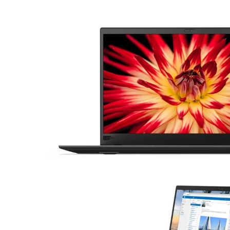
16 Zoll Laptops
Apple Macs
Goog
Laptops ab 17 Zoll
Dell PCs
Xi
nvertibles & 2-in-1 Laptops
Fujitsu PCs
Laptops mit WWAN / LTE
HP PCs
Workstation Laptops
Lenovo PCs
Lenovo Laptops
Fujitsu Laptops
Microsoft Surface
HP Laptops