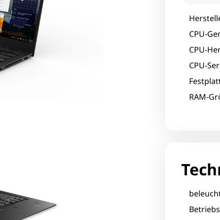
Herstell
CPU-Gen
CPU-Hers
CPU-Seri
Festpla
RAM-Grö
Tech
beleucht
Betrieb