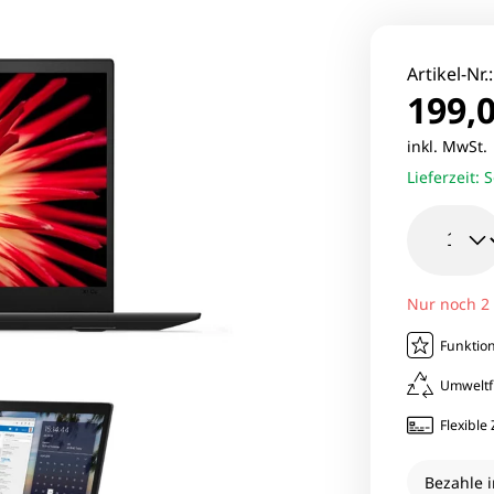
le Pixel Smartphones
Lenovo Mo
aomi Smartphones
Viewsonic 
Artikel-Nr.
199,0
27 Zoll Mo
inkl. MwSt
Lieferzeit:
S
Samsung M
Nur noch 2
Funktion
Umweltf
Flexibl
Bezahle i