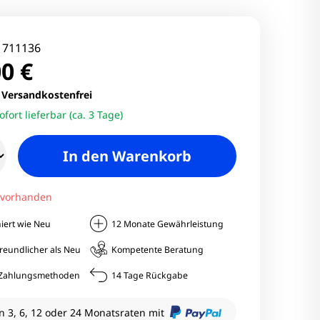
nitore
Monitore
:
711136
0 €
nitore
.
Versandkostenfrei
ofort lieferbar (ca. 3 Tage)
onitore
In den Warenkorb
 vorhanden
iert wie Neu
12 Monate Gewährleistung
reundlicher als Neu
Kompetente Beratung
e Zahlungsmethoden
14 Tage Rückgabe
n 3, 6, 12 oder 24 Monatsraten mit