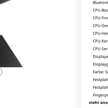
Bluetoot
CPU-Boo
CPU-Fre
CPU-Gen
CPU-Hers
CPU-Ker
CPU-Seri
Displaya
Displayg
Farbe: 
Festpla
Festplat
Fingerpr
mehr anz
Grafikhe