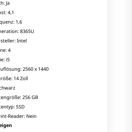
h: Ja
st: 4,1
quenz: 1,6
eration: 8365U
teller: Intel
ne: 4
e: i5
uflösung: 2560 x 1440
röße: 14 Zoll
Schwarz
ttengröße: 256 GB
tentyp: SSD
int-Reader: Nein
eigen
rsteller: Intel Corporation