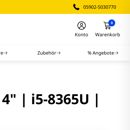
05902-5030770
0
Konto
Warenkorb
re
Zubehör
% Angebote
nitore
nitore
4" | i5-8365U |
itore
tore