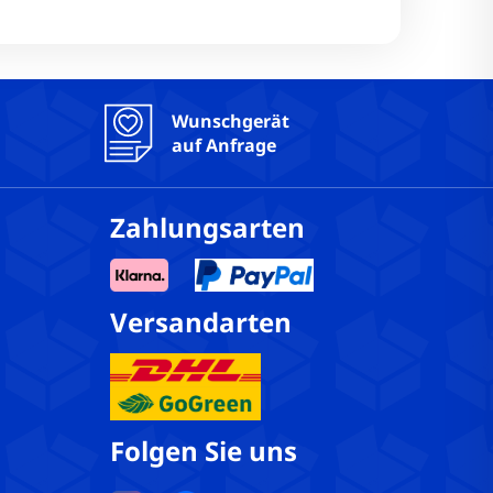
cher Zustand: Einwandfrei
reen: Nein
Wunschgerät
auf Anfrage
 Ja
a
Zahlungsarten
Versandarten
Folgen Sie uns