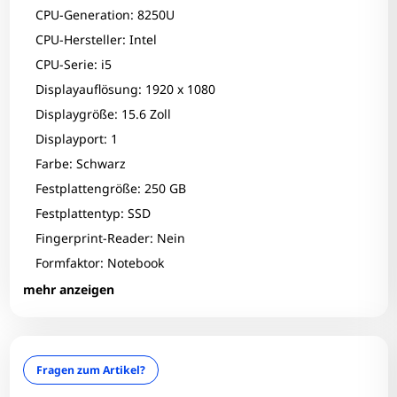
CPU-Generation: 8250U
CPU-Hersteller: Intel
CPU-Serie: i5
Displayauflösung: 1920 x 1080
Displaygröße: 15.6 Zoll
Displayport: 1
Farbe: Schwarz
Festplattengröße: 250 GB
Festplattentyp: SSD
Fingerprint-Reader: Nein
Formfaktor: Notebook
Zum Zoomen tippen
Grafikhersteller: Intel Corporation
mehr anzeigen
Grafikkarte: UHD Graphics 620
Infrarotkamera: Nein
Interner Kartenleser: Nein
Fragen zum Artikel?
LAN: Ja