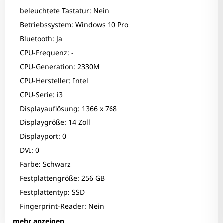
beleuchtete Tastatur: Nein
Betriebssystem: Windows 10 Pro
Bluetooth: Ja
CPU-Frequenz: -
CPU-Generation: 2330M
CPU-Hersteller: Intel
CPU-Serie: i3
Displayauflösung: 1366 x 768
Displaygröße: 14 Zoll
Displayport: 0
DVI: 0
Farbe: Schwarz
Festplattengröße: 256 GB
Festplattentyp: SSD
Zum Zoomen tippen
Fingerprint-Reader: Nein
Grafikhersteller: Intel
mehr anzeigen