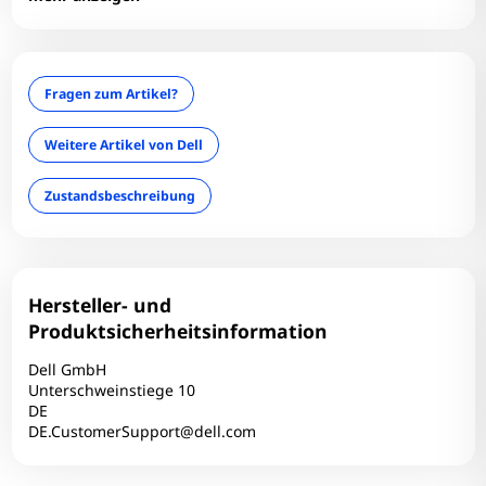
Grafikkarte: HD Grafik 3000
HDMI: 1
Infrarotkamera: Nein
Fragen zum Artikel?
LAN: Ja
Mini Displayport: 0
Weitere Artikel von Dell
Optischer Zustand: B
Zustandsbeschreibung
optisches Laufwerk: Nein
RAM-Größe: 8 GB
RAM-Typ: DDR3
Simcard: Nein
Hersteller- und
Tastaturlayout: QWERTZ
Produktsicherheitsinformation
Technischer Zustand: Einwandfrei
Dell GmbH
Touchscreen: Nein
Unterschweinstiege 10
DE
USB-C: 0
DE.CustomerSupport@dell.com
USB2: 2
USB3: 0