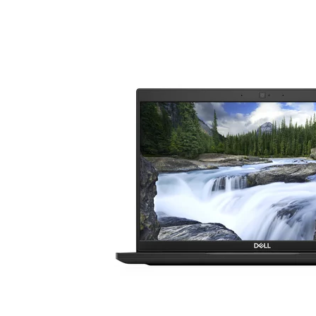
15 Zoll Laptops
Apple Macs
Goog
16 Zoll Laptops
Dell PCs
Xi
Laptops ab 17 Zoll
Fujitsu PCs
nvertibles & 2-in-1 Laptops
HP PCs
Laptops mit WWAN / LTE
Lenovo PCs
Workstation Laptops
Lenovo Laptops
Fujitsu Laptops
Microsoft Surface