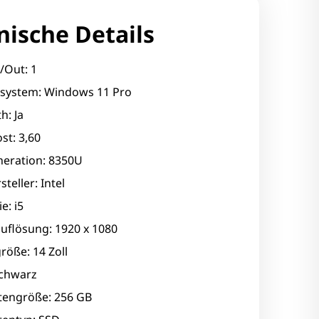
nische Details
/Out: 1
ssystem: Windows 11 Pro
h: Ja
st: 3,60
eration: 8350U
teller: Intel
e: i5
uflösung: 1920 x 1080
röße: 14 Zoll
Schwarz
ttengröße: 256 GB