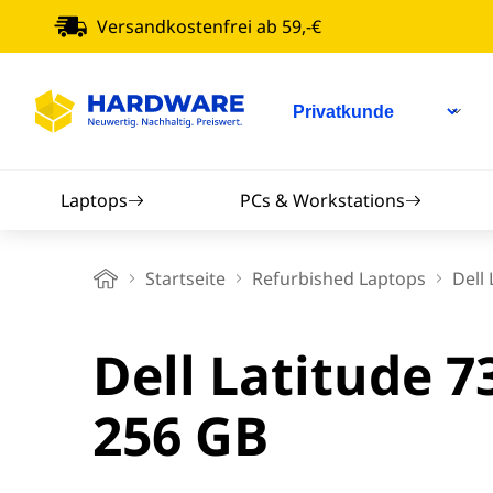
Versandkostenfrei ab 59,-€
Laptops
PCs & Workstations
Apple MacBooks
Mini-PCs
Startseite
Refurbished Laptops
Dell
13 Zoll Laptops
Desktop PCs
An
Dell Latitude 7
Dell Laptops
Workstations
Sm
256 GB
14 Zoll Laptops
All-in-One PCs
Sam