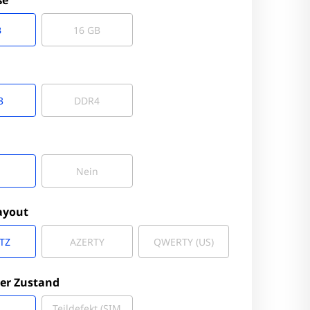
ße
B
16 GB
3
DDR4
Nein
ayout
TZ
AZERTY
QWERTY (US)
er Zustand
Teildefekt (SIM