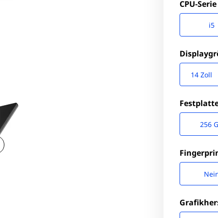
CPU-Serie
i5
Displayg
14 Zoll
Festplatt
256 
Fingerpri
Nei
Grafikher