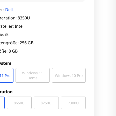
er:
Dell
eration: 8350U
teller: Intel
e: i5
ttengröße: 256 GB
ße: 8 GB
system
Windows 11
11 Pro
Windows 10 Pro
Home
ration
8650U
8250U
7300U