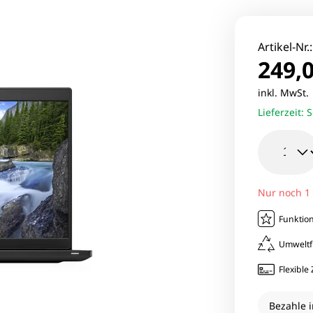
le Pixel Smartphones
Lenovo Mo
aomi Smartphones
Viewsonic 
Artikel-Nr.
249,0
27 Zoll Mo
inkl. MwSt
Lieferzeit:
S
Samsung M
Nur noch 1
Funktion
Umweltf
Flexibl
Bezahle i