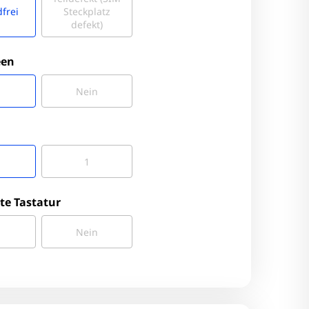
frei
Steckplatz
defekt)
een
Nein
1
te Tastatur
Nein