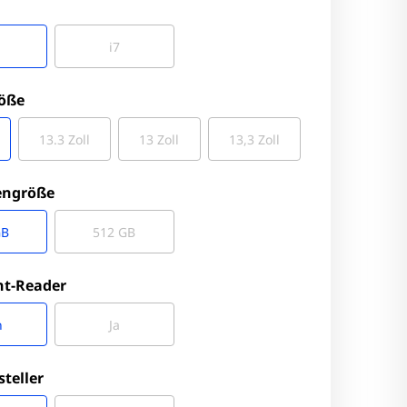
i7
röße
13.3 Zoll
13 Zoll
13,3 Zoll
engröße
GB
512 GB
nt-Reader
n
Ja
steller