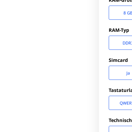
RAM-Grö
8 G
RAM-Typ
DDR
Simcard
Ja
Tastaturl
QWER
Technisch