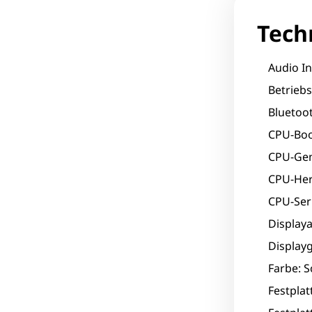
Tech
Audio In
Betrieb
Bluetoot
CPU-Boo
CPU-Gen
CPU-Hers
CPU-Seri
Displaya
Displayg
Farbe: 
Festpla