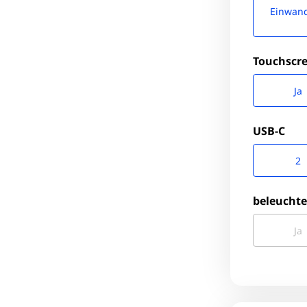
Einwand
Touchscr
Ja
USB-C
2
beleuchte
Ja