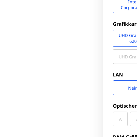
Inte
Corpora
Grafikkar
UHD Gra
620
UHD Gra
LAN
Nei
Optischer
A