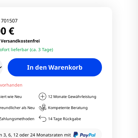
nitore
Monitore
:
701507
0 €
nitore
.
Versandkostenfrei
ofort lieferbar (ca. 3 Tage)
onitore
In den Warenkorb
 vorhanden
iert wie Neu
12 Monate Gewährleistung
reundlicher als Neu
Kompetente Beratung
e Zahlungsmethoden
14 Tage Rückgabe
n 3, 6, 12 oder 24 Monatsraten mit