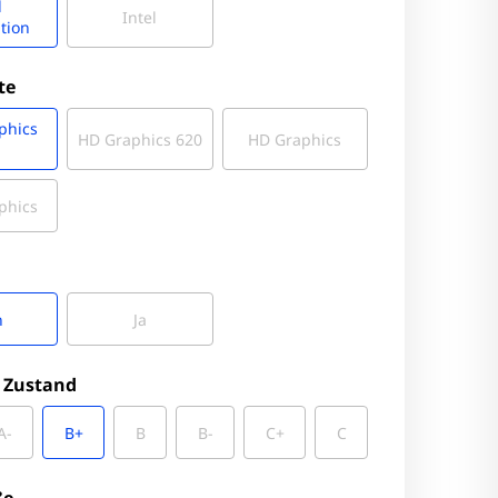
l
Intel
tion
te
phics
HD Graphics 620
HD Graphics
phics
n
Ja
 Zustand
A-
B+
B
B-
C+
C