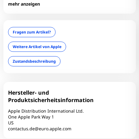
Ladebuchse: Lightning
mehr anzeigen
Modelltyp: A2399
Optischer Zustand: B+
optisches Laufwerk: Nein
Fragen zum Artikel?
RAM-Größe: 4 GB
SIM: Single - SIM
Weitere Artikel von Apple
Speicher: 64 GB
Zustandsbeschreibung
Technischer Zustand: Einwandfrei
Wireless Charging: Ja
Hersteller- und
Produktsicherheitsinformation
Apple Distribution International Ltd.
One Apple Park Way 1
US
contactus.de@euro.apple.com