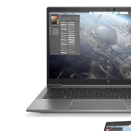
16 Zoll Laptops
Apple Macs
Goog
Laptops ab 17 Zoll
Dell PCs
Xi
nvertibles & 2-in-1 Laptops
Fujitsu PCs
Laptops mit WWAN / LTE
HP PCs
Workstation Laptops
Lenovo PCs
Lenovo Laptops
Fujitsu Laptops
Microsoft Surface
HP Laptops