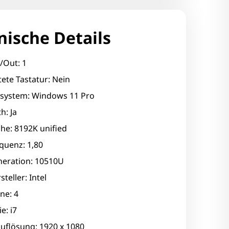
nische Details
/Out: 1
ete Tastatur: Nein
ssystem: Windows 11 Pro
h: Ja
he: 8192K unified
quenz: 1,80
eration: 10510U
teller: Intel
ne: 4
e: i7
uflösung: 1920 x 1080