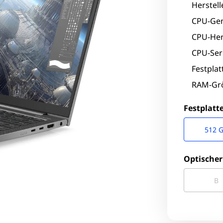
Herstell
CPU-Gen
CPU-Hers
CPU-Seri
Festpla
RAM-Grö
Festplatt
512 
Optischer
B