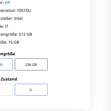
er:
HP
eration: 10510U
teller: Intel
e: i7
ttengröße: 512 GB
ße: 16 GB
engröße
GB
256 GB
 Zustand
B-