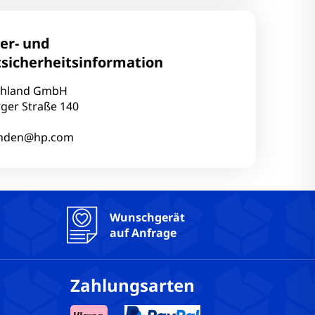
oard: Nein
ler- und
s belegt: 1
sicherheitsinformation
ts gesamt: 2
: DDR4
chland GmbH
ger Straße 140
: Nein
rlayout: QWERTZ
unden@hp.com
cher Zustand: Einwandfrei
reen: Nein
Wunschgerät
auf Anfrage
 Ja
Auflösung: 1280x720 @ 30 FPS
Zahlungsarten
a