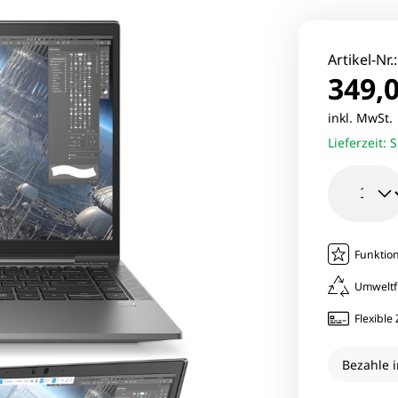
le Pixel Smartphones
Lenovo Mo
aomi Smartphones
Viewsonic 
Artikel-Nr.
349,0
27 Zoll Mo
inkl. MwSt
Lieferzeit:
S
Samsung M
Funktion
Umweltf
Flexibl
Bezahle i