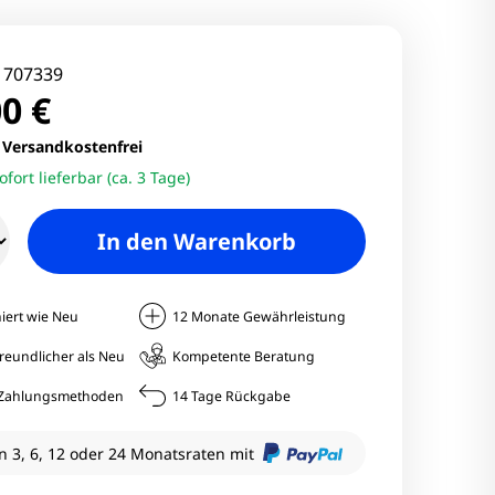
nitore
Monitore
:
707339
0 €
nitore
.
Versandkostenfrei
ofort lieferbar (ca. 3 Tage)
onitore
In den Warenkorb
iert wie Neu
12 Monate Gewährleistung
reundlicher als Neu
Kompetente Beratung
e Zahlungsmethoden
14 Tage Rückgabe
n 3, 6, 12 oder 24 Monatsraten mit