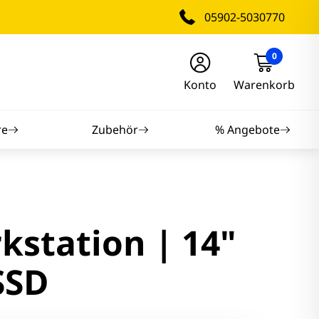
05902-5030770
0
Konto
Warenkorb
re
Zubehör
% Angebote
nitore
nitore
kstation | 14"
itore
SSD
tore