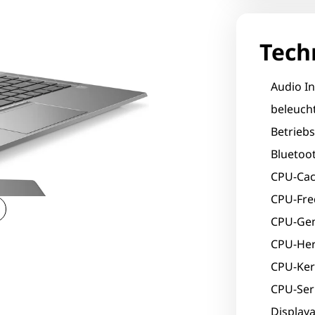
Tech
Audio In
beleucht
Betrieb
Bluetoot
CPU-Cac
CPU-Fre
CPU-Gen
CPU-Hers
CPU-Ker
CPU-Seri
Displaya