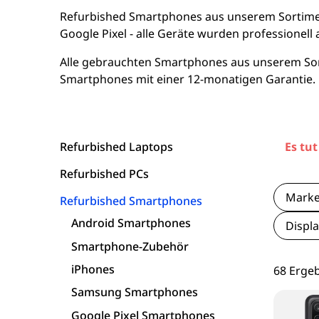
16 Zoll Laptops
Apple Macs
Goog
Refurbished Smartphones aus unserem Sortiment
Google Pixel - alle Geräte wurden professionell
Laptops ab 17 Zoll
Dell PCs
Xi
Alle gebrauchten Smartphones aus unserem Sort
Smartphones mit einer 12-monatigen Garantie.
nvertibles & 2-in-1 Laptops
Fujitsu PCs
Laptops mit WWAN / LTE
HP PCs
Refurbished Laptops
Es tut
Workstation Laptops
Lenovo PCs
Refurbished PCs
Lenovo Laptops
Mark
Refurbished Smartphones
Android Smartphones
Displa
Fujitsu Laptops
Smartphone-Zubehör
iPhones
68 Erge
Microsoft Surface
Samsung Smartphones
HP Laptops
Google Pixel Smartphones