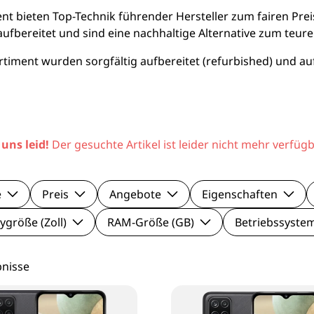
le Pixel Smartphones
Lenovo Mo
 bieten Top-Technik führender Hersteller zum fairen Pre
 aufbereitet und sind eine nachhaltige Alternative zum teur
aomi Smartphones
Viewsonic 
iment wurden sorgfältig aufbereitet (refurbished) und auf
27 Zoll Mo
Samsung M
 uns leid!
Der gesuchte Artikel ist leider nicht mehr verfügb
e
Preis
Angebote
Eigenschaften
ygröße (Zoll)
RAM-Größe (GB)
Betriebssyste
bnisse