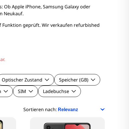
nitore
is: Ob Apple iPhone, Samsung Galaxy oder
en Neukauf.
Monitore
 Funktion geprüft. Wir verkaufen refurbished
nitore
onitore
ar.
Optischer Zustand
Speicher (GB)
m
SIM
Ladebuchse
Sortieren nach: