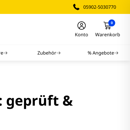
05902-5030770
0
Konto
Warenkorb
re
Zubehör
% Angebote
nitore
nitore
 geprüft &
itore
tore