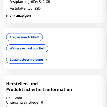
Festplattengröße: 512 GB
Festplattentyp: SSD
Fingerprint-Reader: Nein
mehr anzeigen
Grafikhersteller: Intel Corporation
Grafikhersteller 2: Nvidia Corp
Grafikkarte: UHD Graphics
Fragen zum Artikel?
Grafikkarte 2: Quadro T1000 Mobile (TU117GLM)
HDMI: 1
Weitere Artikel von Dell
Infrarotkamera: Nein
Zustandsbeschreibung
Interner Kartenleser: Ja
LAN: Ja
Mini Displayport: 1
Optischer Zustand: B
Hersteller- und
optisches Laufwerk: Nein
Produktsicherheitsinformation
RAM-Frequenz: 3200 MT/s
Dell GmbH
RAM-Größe: 16 GB
Unterschweinstiege 10
DE