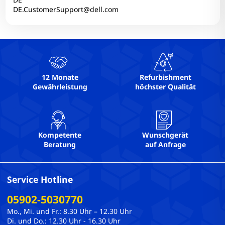
RAM-Onboard: Nein
DE.CustomerSupport@dell.com
RAM-Slots belegt: 1
RAM-Slots gesamt: 4
RAM-Typ: DDR4
Simcard: Nein
Tastaturlayout: QWERTZ
12 Monate
Refurbishment
Gewährleistung
höchster Qualität
Technischer Zustand: Einwandfrei
Touchscreen: Nein
USB-C: 2
USB3: 2
Kompetente
Wunschgerät
Webcam: Ja
Beratung
auf Anfrage
Webcam-Auflösung: 1280x720 @ 30 FPS
WLAN: Ja
Service Hotline
05902-5030770
Mo., Mi. und Fr.: 8.30 Uhr – 12.30 Uhr
Di. und Do.: 12.30 Uhr - 16.30 Uhr