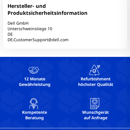
Hersteller- und
Produktsicherheitsinformation
Zum Zoomen tippen
Dell GmbH
Unterschweinstiege 10
DE
DE.CustomerSupport@dell.com
12 Monate
Refurbishment
Gewährleistung
höchster Qualität
Kompetente
Wunschgerät
Beratung
auf Anfrage