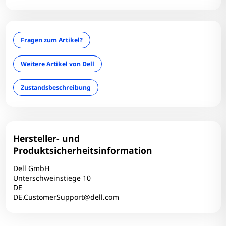
Infrarotkamera: Nein
LAN: Ja
Mini Displayport: 1
Fragen zum Artikel?
Optischer Zustand: B+
RAM-Größe: 4 GB
Weitere Artikel von Dell
Tastaturlayout: QWERTZ
Zustandsbeschreibung
Technischer Zustand: Einwandfrei
Touchscreen: Nein
USB3: 3
Webcam: Ja
Hersteller- und
WLAN: Ja
Produktsicherheitsinformation
Dell GmbH
Unterschweinstiege 10
DE
DE.CustomerSupport@dell.com