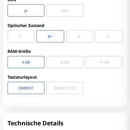
Ja
Nein
Optischer Zustand
A-
B+
B-
C+
RAM-Größe
4 GB
8 GB
16 GB
Tastaturlayout
QWERTZ
QWERTY (US)
Zum Zoomen tippen
Technische Details