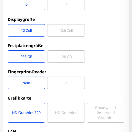
i5
i7
Displaygröße
12 Zoll
12.6 Zoll
Festplattengröße
256 GB
128 GB
Fingerprint-Reader
Nein
Ja
Grafikkarte
Broadwell-U
HD Graphics 520
HD Graphics
Integrated
Graphics
LAN