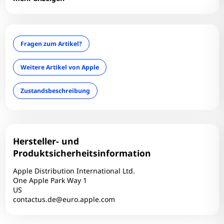
LAN: Nein
Optischer Zustand: B
optisches Laufwerk: Nein
Fragen zum Artikel?
RAM-Größe: 16 GB
RAM-Typ: DDR3
Weitere Artikel von Apple
Tastaturlayout: QWERTZ
Zustandsbeschreibung
Technischer Zustand: Einwandfrei
Zum Zoomen tippen
Touchscreen: Nein
USB-C: 4
Webcam: Ja
Hersteller- und
WLAN: Ja
Produktsicherheitsinformation
Apple Distribution International Ltd.
One Apple Park Way 1
US
contactus.de@euro.apple.com