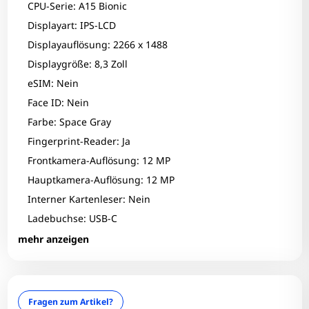
CPU-Serie: A15 Bionic
Displayart: IPS-LCD
Displayauflösung: 2266 x 1488
Displaygröße: 8,3 Zoll
eSIM: Nein
Face ID: Nein
Farbe: Space Gray
Fingerprint-Reader: Ja
Frontkamera-Auflösung: 12 MP
Hauptkamera-Auflösung: 12 MP
Interner Kartenleser: Nein
Ladebuchse: USB-C
Leuchtdichte: 500 Nits
mehr anzeigen
Zum Zoomen tippen
Modelltyp: A2567
Optischer Zustand: B+
optisches Laufwerk: Nein
Fragen zum Artikel?