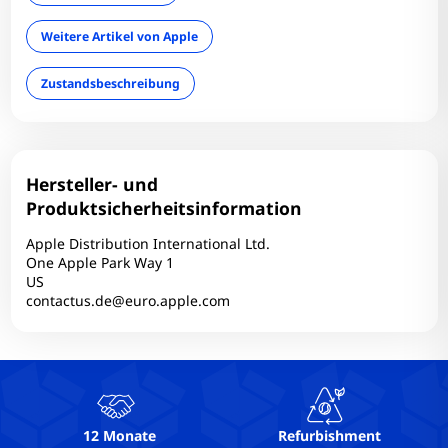
RAM-Größe: 4 GB
SIM: Single - SIM
Weitere Artikel von Apple
Speicher: 64 GB
Zustandsbeschreibung
Technischer Zustand: Einwandfrei
Wireless Charging: Nein
Hersteller- und
Produktsicherheitsinformation
Apple Distribution International Ltd.
One Apple Park Way 1
US
contactus.de@euro.apple.com
12 Monate
Refurbishment