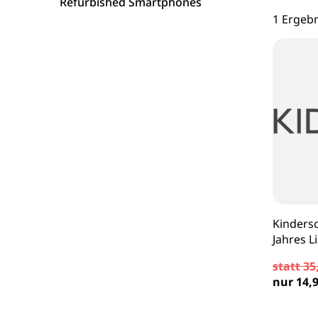
Refurbished Smartphones
16 Zoll Laptops
Apple Macs
Goog
1 Ergeb
Laptops ab 17 Zoll
Dell PCs
Xi
nvertibles & 2-in-1 Laptops
Fujitsu PCs
Laptops mit WWAN / LTE
HP PCs
Workstation Laptops
Lenovo PCs
Lenovo Laptops
Kindersc
Fujitsu Laptops
Jahres L
statt 35
Microsoft Surface
nur 14,9
HP Laptops