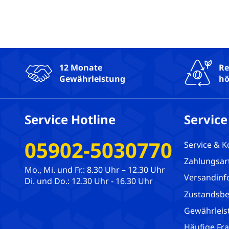
Asus Laptops
Acer Laptops
12 Monate
Re
Zubehör
Gewährleistung
hö
Service Hotline
Service
05902-5030770
Service & K
Zahlungsar
Mo., Mi. und Fr.: 8.30 Uhr – 12.30 Uhr
Versandinf
Di. und Do.: 12.30 Uhr - 16.30 Uhr
Zustandsbe
Gewährleis
Häufige Fr