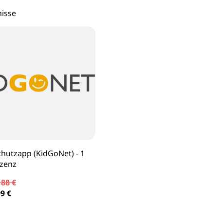
le Pixel Smartphones
Lenovo Mo
nisse
aomi Smartphones
Viewsonic 
27 Zoll Mo
Samsung M
hutzapp (KidGoNet) - 1
izenz
,88 €
9 €