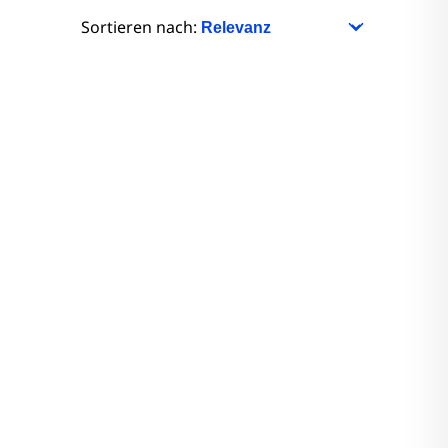
nitore
Sortieren nach:
Monitore
nitore
onitore