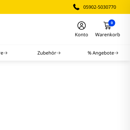
05902-5030770
0
Konto
Warenkorb
re
Zubehör
% Angebote
nitore
nitore
itore
tore