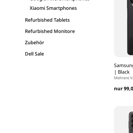
Xiaomi Smartphones
HP Laptops
Refurbished Tablets
Asus Laptops
Refurbished Monitore
Zubehör
Acer Laptops
Dell Sale
Zubehör
Samsung
| Black
Mehrere V
nur 99,0