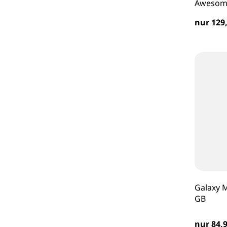
Awesome
nur 129,
Galaxy M
GB
nur 84,9