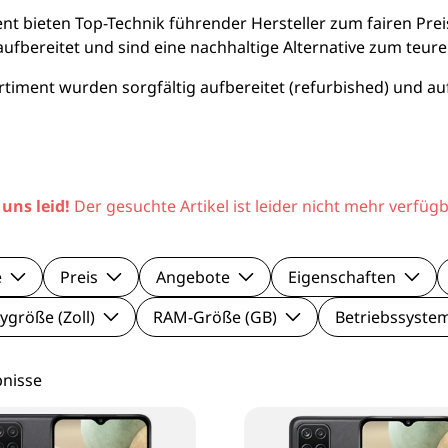
le Pixel Smartphones
Lenovo Mo
 bieten Top-Technik führender Hersteller zum fairen Pre
 aufbereitet und sind eine nachhaltige Alternative zum teur
aomi Smartphones
Viewsonic 
iment wurden sorgfältig aufbereitet (refurbished) und auf
27 Zoll Mo
Samsung M
 uns leid!
Der gesuchte Artikel ist leider nicht mehr verfügb
e
Preis
Angebote
Eigenschaften
ygröße (Zoll)
RAM-Größe (GB)
Betriebssyste
bnisse