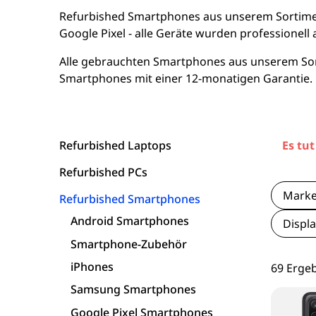
15 Zoll Laptops
Apple Macs
Goog
Refurbished Smartphones aus unserem Sortiment
Google Pixel - alle Geräte wurden professionell
16 Zoll Laptops
Dell PCs
Xi
Alle gebrauchten Smartphones aus unserem Sort
Smartphones mit einer 12-monatigen Garantie.
Laptops ab 17 Zoll
Fujitsu PCs
nvertibles & 2-in-1 Laptops
HP PCs
Refurbished Laptops
Es tut
Laptops mit WWAN / LTE
Lenovo PCs
Refurbished PCs
Workstation Laptops
Mark
Refurbished Smartphones
Android Smartphones
Displa
Lenovo Laptops
Smartphone-Zubehör
iPhones
69 Erge
Fujitsu Laptops
Samsung Smartphones
Microsoft Surface
Google Pixel Smartphones