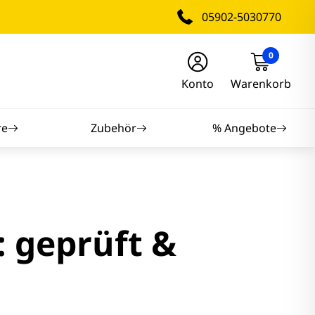
05902-5030770
0
Konto
Warenkorb
re
Zubehör
% Angebote
nitore
nitore
 geprüft &
itore
tore