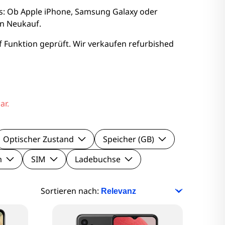
nitore
is: Ob Apple iPhone, Samsung Galaxy oder
en Neukauf.
Monitore
 Funktion geprüft. Wir verkaufen refurbished
nitore
onitore
ar.
Optischer Zustand
Speicher (GB)
m
SIM
Ladebuchse
Sortieren nach: